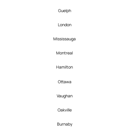
Guelph
London
Mississauga
Montreal
Hamilton
Ottawa
Vaughan
Oakville
Burnaby