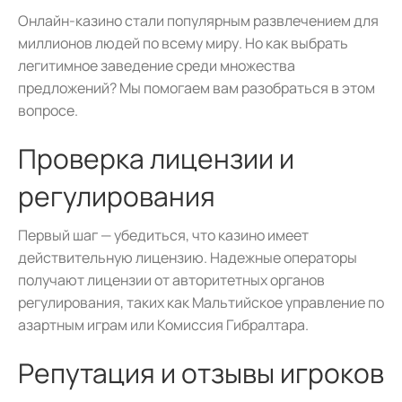
Онлайн-казино стали популярным развлечением для
миллионов людей по всему миру. Но как выбрать
легитимное заведение среди множества
предложений? Мы помогаем вам разобраться в этом
вопросе.
Проверка лицензии и
регулирования
Первый шаг — убедиться, что казино имеет
действительную лицензию. Надежные операторы
получают лицензии от авторитетных органов
регулирования, таких как Мальтийское управление по
азартным играм или Комиссия Гибралтара.
Репутация и отзывы игроков