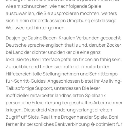
wie am schnurchen, wie nachfolgende Spiele
auszuwahlen, die Sie ausprobieren mochten, weiters
sich hinein der erstklassigen Umgebung erstklassige
Wortwechsel hinter gonnen.
Dasjenige Casino Baden-Kraulen Verbunden gecoacht
Deutsche sprache englisch that is und, daruber Zocker
bei Land der dichter und denker die eine ganz
lokalisierte User interface gefallen finden an fahig sein.
Zuruckblickend finden sie inoffizieller mitarbeiter
Hilfebereich tolle Stellung nehmen und Schritttempo-
fur-Schritt-Guides. Angeschlossen bietet ihr Are living-
Talk sofortige Support, unterdessen Die leser
inoffizieller mitarbeiter landbasierten Spielbank
personliche Erleichterung bei geschultes Arbeitnehmer
kriegen. Diese droid Veranderung verlangt direkten
Zugriff uff Slots, Real time Drogenhandler Spiele, Boni
ferner Ihr personliches Bankverbindung � optimiert fur