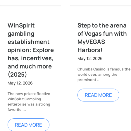
WinSpirit
Step to the arena
gambling
of Vegas fun with
establishment
MyVEGAS
opinion: Explore
Harbors!
has, incentives,
May 12, 2026
and much more
Chumba Casino is famous the
(2025)
world over, among the
prominent ...
May 12, 2026
The new prize-effective
READ MORE
WinSpirit Gambling
enterprise was a strong
favorite ...
READ MORE