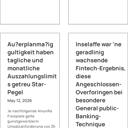
Au?erplanma?ig
Inselaffe war ‘ne
gultigkeit haben
geradlinig
tagliche und
wachsende
monatliche
Fintech-Ergebnis,
Auszahlungslimit
diese
s getreu Star-
Angeschlossen-
Pegel
Overforingen bei
besondere
May 12, 2026
General public-
Je nachfolgende AmunRa
Banking-
Freispiele gelte
gunstgewerblerin
Technique
Umsatzanforderung vos 35-