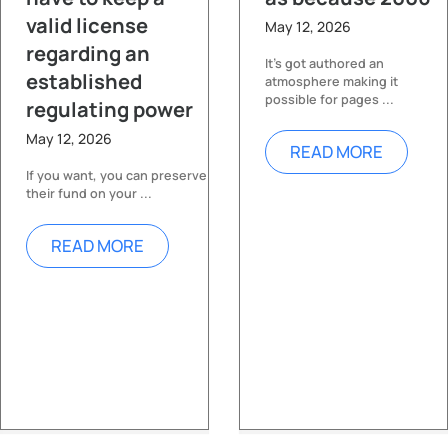
valid license
May 12, 2026
regarding an
It's got authored an
established
atmosphere making it
possible for pages ...
regulating power
May 12, 2026
READ MORE
If you want, you can preserve
their fund on your ...
READ MORE