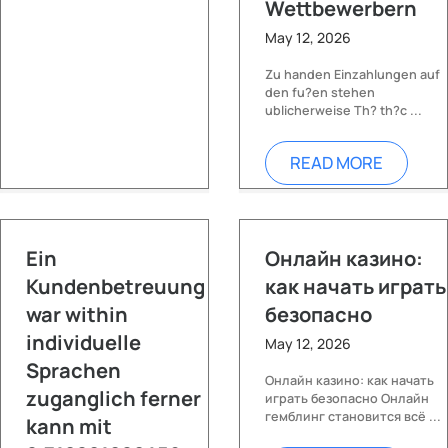
Wettbewerbern
May 12, 2026
Zu handen Einzahlungen auf
den fu?en stehen
ublicherweise Th? th?c ...
READ MORE
Ein
Онлайн казино:
Kundenbetreuung
как начать играть
war within
безопасно
individuelle
May 12, 2026
Sprachen
Онлайн казино: как начать
zuganglich ferner
играть безопасно Онлайн
гемблинг становится всё ...
kann mit