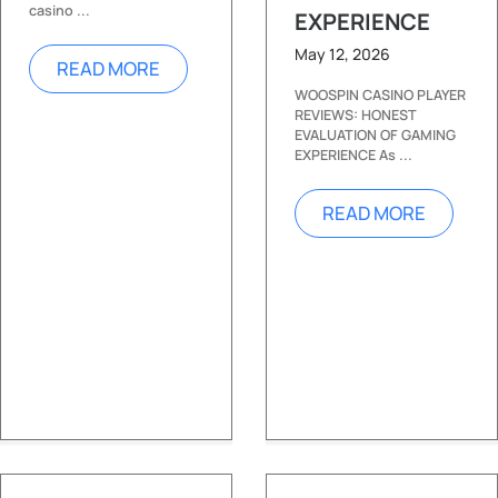
casino ...
EXPERIENCE
May 12, 2026
READ MORE
WOOSPIN CASINO PLAYER
REVIEWS: HONEST
EVALUATION OF GAMING
EXPERIENCE As ...
READ MORE