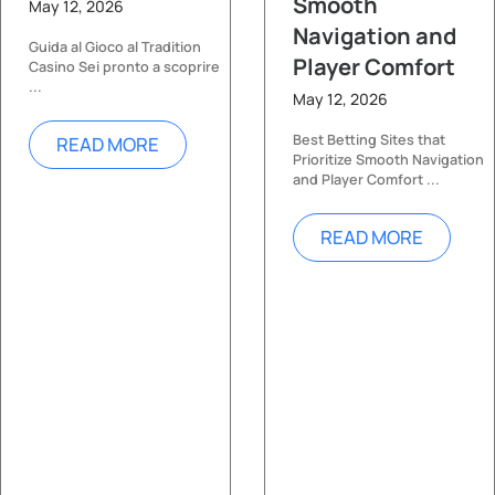
Smooth
May 12, 2026
Navigation and
Guida al Gioco al Tradition
Player Comfort
Casino Sei pronto a scoprire
...
May 12, 2026
Best Betting Sites that
READ MORE
Prioritize Smooth Navigation
and Player Comfort ...
READ MORE