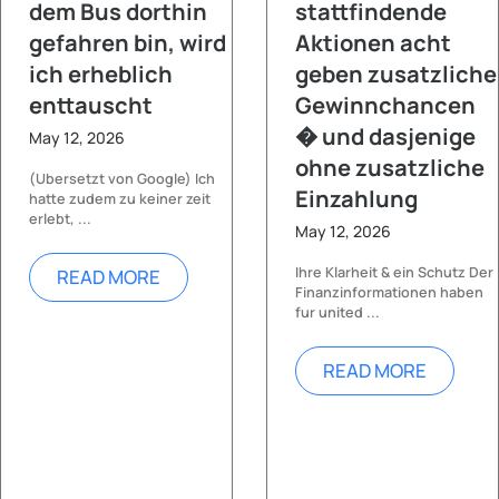
dem Bus dorthin
stattfindende
gefahren bin, wird
Aktionen acht
ich erheblich
geben zusatzliche
enttauscht
Gewinnchancen
� und dasjenige
May 12, 2026
ohne zusatzliche
(Ubersetzt von Google) Ich
Einzahlung
hatte zudem zu keiner zeit
erlebt, ...
May 12, 2026
Ihre Klarheit & ein Schutz Der
READ MORE
Finanzinformationen haben
fur united ...
READ MORE