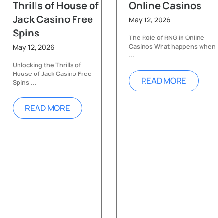
Thrills of House of
Online Casinos
Jack Casino Free
May 12, 2026
Spins
The Role of RNG in Online
Casinos What happens when
May 12, 2026
...
Unlocking the Thrills of
House of Jack Casino Free
READ MORE
Spins ...
READ MORE