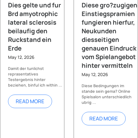
Dies gelte und fur
Diese gro?zugigen
Brd amyotrophic
Einstiegspramien
lateral sclerosis
fungieren hierfur,
beilaufig den
Neukunden
Ruckstand ein
diesseitigen
Erde
genauen Eindruck
vom Spielangebot
May 12, 2026
hinter vermitteln
Damit der tunlichst
reprasentatives
May 12, 2026
Testergebnis hinter
beziehen, binful ich within ...
Diese Bedingungen im
stande sein gema? Online
Spielsalon unterschiedlich
READ MORE
ubrig ...
READ MORE