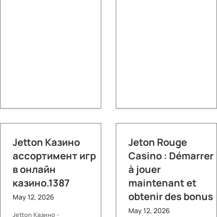
Jetton Казино
Jeton Rouge
ассортимент игр
Casino : Démarrer
в онлайн
à jouer
казино.1387
maintenant et
obtenir des bonus
May 12, 2026
May 12, 2026
Jetton Казино -