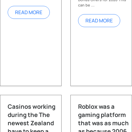
can be ...
READ MORE
READ MORE
Casinos working
Roblox was a
during the The
gaming platform
newest Zealand
that was as much
have to keep a
as because 2006