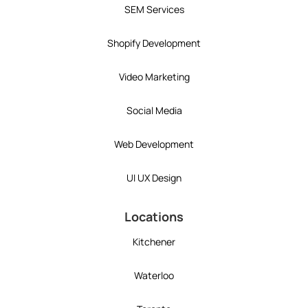
SEM Services
Shopify Development
Video Marketing
Social Media
Web Development
UI UX Design
Locations
Kitchener
Waterloo