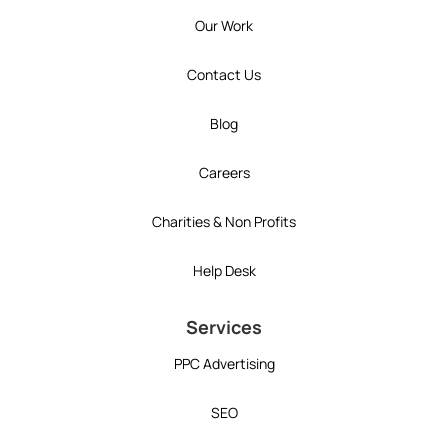
Our Work
Contact Us
Blog
Careers
Charities & Non Profits
Help Desk
Services
PPC Advertising
SEO