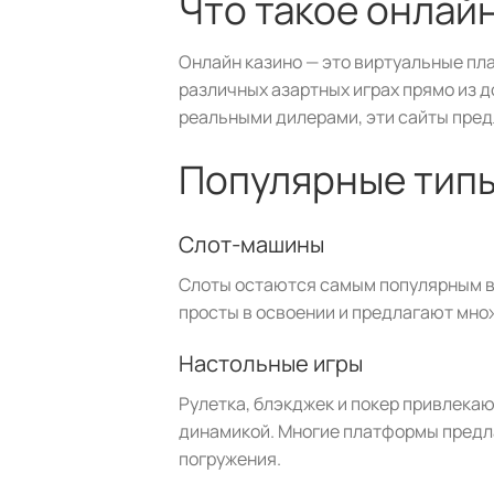
Что такое онлай
Онлайн казино — это виртуальные пла
различных азартных играх прямо из д
реальными дилерами, эти сайты пред
Популярные типы
Слот-машины
Слоты остаются самым популярным ви
просты в освоении и предлагают множ
Настольные игры
Рулетка, блэкджек и покер привлека
динамикой. Многие платформы предл
погружения.