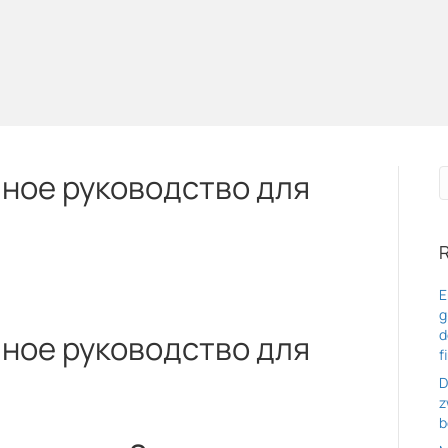
лное руководство для
E
g
d
лное руководство для
f
D
z
b