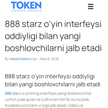
888 starz o‘yin interfeysi
oddiyligi bilan yangi
boshlovchilarni jalb etadi
By
help@tokencs.ca
|
May 8, 2026
888 starz o‘yin interfeysi oddiyligi
bilan yangi boshlovchilarni jalb etadi
888 starz
o‘yinining interfeysi yangi boshlovchilar
uchun juda qulay va tushunarli bo‘lib, bu ko‘plab
foydalanuvchilarni o‘ziga jalb qiladi. Oddiy va