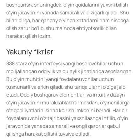
boshqarish, shuningdek, o‘yin qoidalarini yaxshi bilish
o‘yin jarayonini yanada samarali va qiziqarli qiladi. Shu
bilan birga, har qanday o‘yinda xatarlarni ham hisobga
olish zarur bo‘lib, shu ma’noda ehtiyotkorlik bilan
harakat qilish lozim.
Yakuniy fikrlar
888 starz o‘yin interfeysi yangi boshlovchilar uchun
mo‘ljallangan oddiylik va qulaylik jihatlariga asoslangan.
Bu o‘yin muhitini yangi foydalanuvchilar uchun
tushunarli va erkin qiladi, shu tariqa ularni o‘ziga jalb
etadi. Oddiy boshqaruv elementlari va intuitiv dizayn
o‘yin jarayonini murakkablashtirmasdan, o‘yinchilarga
o‘z qobiliyatlarini sinab ko‘rish imkonini beradi. Har bir
foydalanuvchi o‘z tajribasini yaxshilashga intilib, o‘yin
jarayonida yanada samarali va ongli qarorlar qabul
qilishga harakat qilishi tavsiya etiladi.