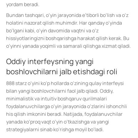
yordam beradi.
Bundan tashqari, o‘yin jarayonida e’tiborli bo‘lish va o‘z
holatini nazorat qilish muhimdir. Har qanday o‘yinda
bo‘lgani kabi, o‘yin davomida vaqtni va o‘z
hissiyotlaringizni boshqarishga harakat qilish kerak. Bu
o‘yinni yanada yoqimli va samarali qilishga xizmat qiladi.
Oddiy interfeysning yangi
boshlovchilarni jalb etishdagi roli
888 starz o‘yini ko‘p hollarda o‘zining qulay interfeysi
bilan yangi boshlovchilarni faol jalb qiladi. Oddiy,
minimalistik va intuitiv boshqaruv qurilmalari
foydalanuvchilarga o‘yin jarayonida o‘zlarini ishonchli
his qilish imkonini beradi. Natijada, foydalanuvchilar
yanada ko‘proq vaqt o‘yin o‘tkazishga va yangi
strategiyalarni sinab ko‘rishga moyil bo‘ladi.