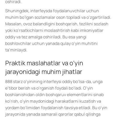
oshiradi.
Shuningdek, interfeysda foydalanuvchilar uchun
muhim bo‘lgan sozlamalar oson topiladi va o‘zgartiriladi.
Masalan, ovoz balandligini boshqarish, tezlikni sozlash
yoki ko‘rsatkichlarni moslashtirish kabi imkoniyatlar
oddiy va tez amalga oshiriladi. Bu esa yangi
boshlovchilar uchun yanada qulay o‘yin muhitini
ta’minlaydi.
Praktik maslahatlar va o‘yin
jarayonidagi muhim jihatlar
888 starz o‘yinining interfeysi oddiy bo‘lsa-da, unga
e’tibor berish va o‘rganish foydali bo‘ladi. O‘yin
boshlanishidan oldin boshqaruv elementlarini sinab
ko‘rish, o‘yin maydonidagi harakatlarni kuzatish va
yordam bo‘limidan foydalanish tavsiya etiladi. Bu o‘yin
jarayonida yanada samarali qarorlar qabul qilishga