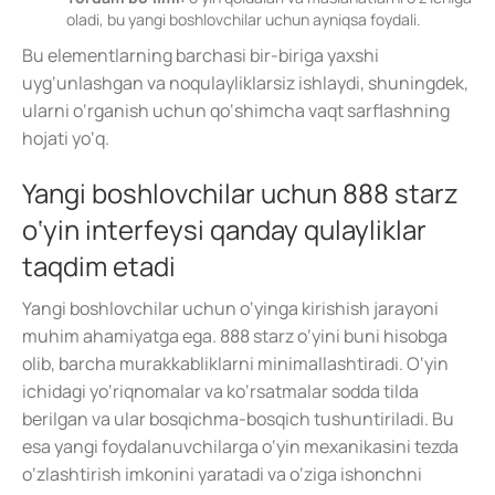
oladi, bu yangi boshlovchilar uchun ayniqsa foydali.
Bu elementlarning barchasi bir-biriga yaxshi
uyg‘unlashgan va noqulayliklarsiz ishlaydi, shuningdek,
ularni o‘rganish uchun qo‘shimcha vaqt sarflashning
hojati yo‘q.
Yangi boshlovchilar uchun 888 starz
o‘yin interfeysi qanday qulayliklar
taqdim etadi
Yangi boshlovchilar uchun o‘yinga kirishish jarayoni
muhim ahamiyatga ega. 888 starz o‘yini buni hisobga
olib, barcha murakkabliklarni minimallashtiradi. O‘yin
ichidagi yo‘riqnomalar va ko‘rsatmalar sodda tilda
berilgan va ular bosqichma-bosqich tushuntiriladi. Bu
esa yangi foydalanuvchilarga o‘yin mexanikasini tezda
o‘zlashtirish imkonini yaratadi va o‘ziga ishonchni