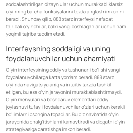
soddalashtirilgan dizayn ular uchun murakkabliklarsiz
o‘yinning barcha funksiyalarini tezda anglash imkonini
beradi. Shunday qilib, 888 starz interfeysi nafaqat
tajribali o‘yinchilar, balki yangi boshlaganlar uchun ham
yoqimli tajriba taqdim etadi.
Interfeysning soddaligi va uning
foydalanuvchilar uchun ahamiyati
O‘yin interfeysining oddiy va tushunarli bo‘lishi yangi
foydalanuvchilarga katta yordam beradi. 888 starz
o‘yinida navigatsiya aniq va intuitiv tarzda tashkil
etilgan, bu esa o‘yin jarayonini murakkablashtirmaydi.
O‘yin menyulari va boshqaruv elementlari oddiy
joylashuvi tufayli foydalanuvchilar o‘zlari uchun kerakli
bo‘limlarni osongina topadilar. Bu o‘z navbatida o‘yin
jarayonida chalg‘itishlarni kamaytiradi va diqqatni o‘yin
strategiyasiga qaratishga imkon beradi.