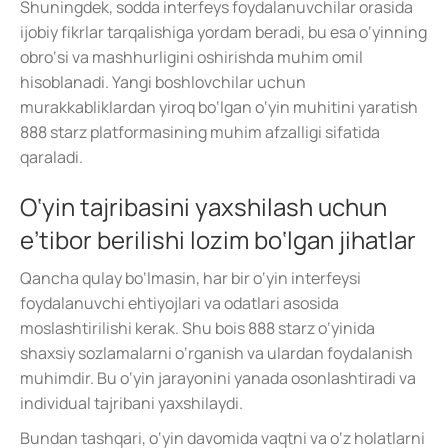
Shuningdek, sodda interfeys foydalanuvchilar orasida
ijobiy fikrlar tarqalishiga yordam beradi, bu esa o‘yinning
obro‘si va mashhurligini oshirishda muhim omil
hisoblanadi. Yangi boshlovchilar uchun
murakkabliklardan yiroq bo‘lgan o‘yin muhitini yaratish
888 starz platformasining muhim afzalligi sifatida
qaraladi.
O‘yin tajribasini yaxshilash uchun
e’tibor berilishi lozim bo‘lgan jihatlar
Qancha qulay bo‘lmasin, har bir o‘yin interfeysi
foydalanuvchi ehtiyojlari va odatlari asosida
moslashtirilishi kerak. Shu bois 888 starz o‘yinida
shaxsiy sozlamalarni o‘rganish va ulardan foydalanish
muhimdir. Bu o‘yin jarayonini yanada osonlashtiradi va
individual tajribani yaxshilaydi.
Bundan tashqari, o‘yin davomida vaqtni va o‘z holatlarni