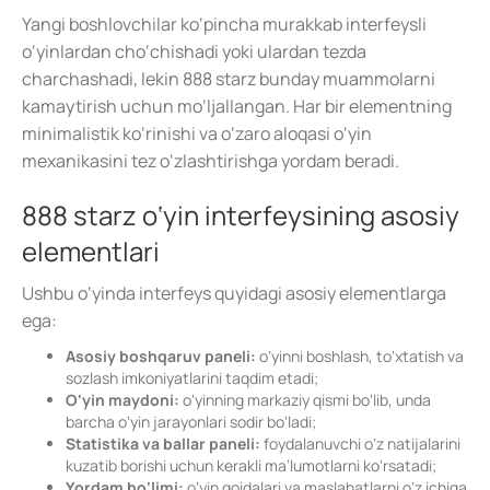
Yangi boshlovchilar ko‘pincha murakkab interfeysli
o‘yinlardan cho‘chishadi yoki ulardan tezda
charchashadi, lekin 888 starz bunday muammolarni
kamaytirish uchun mo‘ljallangan. Har bir elementning
minimalistik ko‘rinishi va o‘zaro aloqasi o‘yin
mexanikasini tez o‘zlashtirishga yordam beradi.
888 starz o‘yin interfeysining asosiy
elementlari
Ushbu o‘yinda interfeys quyidagi asosiy elementlarga
ega:
Asosiy boshqaruv paneli:
o‘yinni boshlash, to‘xtatish va
sozlash imkoniyatlarini taqdim etadi;
O‘yin maydoni:
o‘yinning markaziy qismi bo‘lib, unda
barcha o‘yin jarayonlari sodir bo‘ladi;
Statistika va ballar paneli:
foydalanuvchi o‘z natijalarini
kuzatib borishi uchun kerakli ma’lumotlarni ko‘rsatadi;
Yordam bo‘limi:
o‘yin qoidalari va maslahatlarni o‘z ichiga