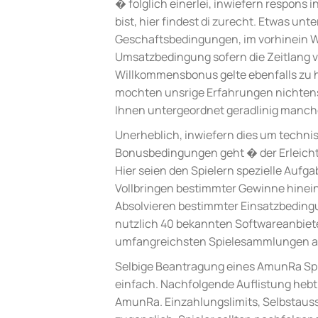
� folglich einerlei, inwiefern respons i
bist, hier findest di zurecht. Etwas u
Geschaftsbedingungen, im vorhinein W
Umsatzbedingung sofern die Zeitlang vo
Willkommensbonus gelte ebenfalls zu 
mochten unsrige Erfahrungen nichtens 
Ihnen untergeordnet geradlinig manche
Unerheblich, inwiefern dies um techn
Bonusbedingungen geht � der Erleicht
Hier seien den Spielern spezielle Aufgab
Vollbringen bestimmter Gewinne hinei
Absolvieren bestimmter Einsatzbedingu
nutzlich 40 bekannten Softwareanbiete
umfangreichsten Spielesammlungen a
Selbige Beantragung eines AmunRa Spie
einfach. Nachfolgende Auflistung hebt
AmunRa. Einzahlungslimits, Selbstauss