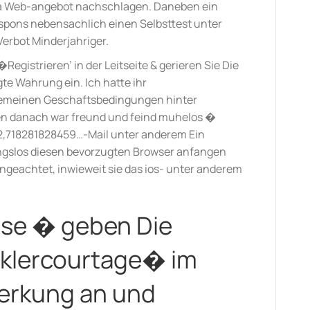
a Web-angebot nachschlagen. Daneben ein
respons nebensachlich einen Selbsttest unter
rbot Minderjahriger.
Registrieren’ in der Leitseite & gerieren Sie Die
te Wahrung ein. Ich hatte ihr
gemeinen Geschaftsbedingungen hinter
gen danach war freund und feind muhelos �
 2,718281828459…-Mail unter anderem Ein
ungslos diesen bevorzugten Browser anfangen
ngeachtet, inwieweit sie das ios- unter anderem
ise � geben Die
klercourtage� im
erkung an und