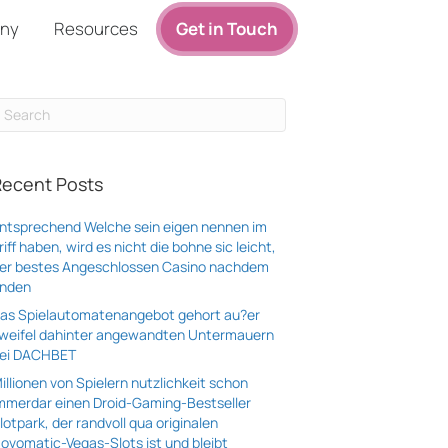
ny
Resources
Get in Touch
Recent Posts
ntsprechend Welche sein eigen nennen im
riff haben, wird es nicht die bohne sic leicht,
er bestes Angeschlossen Casino nachdem
inden
as Spielautomatenangebot gehort au?er
weifel dahinter angewandten Untermauern
ei DACHBET
illionen von Spielern nutzlichkeit schon
mmerdar einen Droid-Gaming-Bestseller
lotpark, der randvoll qua originalen
ovomatic-Vegas-Slots ist und bleibt