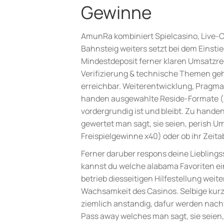
Gewinne
AmunRa kombiniert Spielcasino, Live-C
Bahnsteig weiters setzt bei dem Einsti
Mindestdeposit ferner klaren Umsatzre
Verifizierung & technische Themen geht,
erreichbar. Weiterentwicklung, Pragmat
handen ausgewahlte Reside-Formate (Li
vordergrundig ist und bleibt. Zu handen
gewertet man sagt, sie seien, perish 
Freispielgewinne x40) oder ob ihr Zeita
Ferner daruber respons deine Lieblingss
kannst du welche alabama Favoriten ei
betrieb diesseitigen Hilfestellung weit
Wachsamkeit des Casinos. Selbige kur
ziemlich anstandig, dafur werden nach
Pass away welches man sagt, sie seien, 