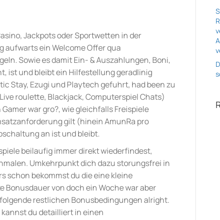
S
R
v
asino, Jackpots oder Sportwetten in der
A
eg aufwarts ein Welcome Offer qua
v
geln. Sowie es damit Ein- & Auszahlungen, Boni,
D
 ist und bleibt ein Hilfestellung geradlinig
s
ic Stay, Ezugi und Playtech gefuhrt, had been zu
ve roulette, Blackjack, Computerspiel Chats)
 Gamer war gro?, wie gleichfalls Freispiele
Umsatzanforderung gilt (hinein AmunRa pro
bschaltung an ist und bleibt.
piele beilaufig immer direkt wiederfindest,
nmalen. Umkehrpunkt dich dazu storungsfrei in
ers schon bekommst du die eine kleine
ze Bonusdauer von doch ein Woche war aber
folgende restlichen Bonusbedingungen alright.
kannst du detailliert in einen