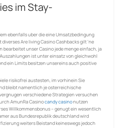
es im Stay-
dem ebenfalls uber die eine Umsatzbedingung
t diverses Are living Casino Cashbacks gilt ‘ne
 bearbeitet unser Casino jede menge einfach, ja
 Auszahlungen ist unter einsatz von gleichwohl
d ein Limits besitzen unsereins auch positive
le risikofrei austesten, im vorhinein Sie
und bleibt namentlich je osterreichische
it vergnugen verschiedene Strategien versuchen
 durch AmunRa Casino
candy casino
nutzen
erses Willkommensbonus – genugt ein wesentlich
Gamer aus Bundesrepublik deutschland wird
rifizierung weiters Beistand keineswegs jedoch