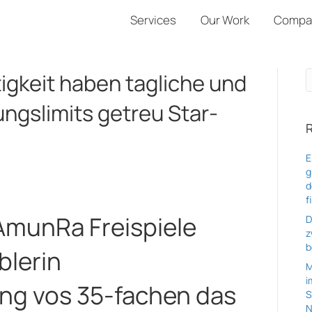
Services
Our Work
Compa
igkeit haben tagliche und
ngslimits getreu Star-
E
g
d
f
AmunRa Freispiele
D
z
b
blerin
M
i
g vos 35-fachen das
S
N