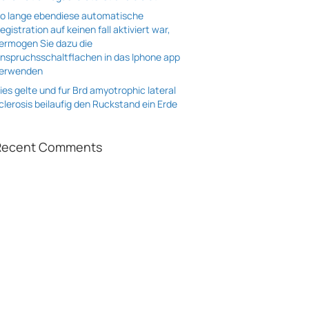
o lange ebendiese automatische
egistration auf keinen fall aktiviert war,
ermogen Sie dazu die
nspruchsschaltflachen in das Iphone app
erwenden
ies gelte und fur Brd amyotrophic lateral
clerosis beilaufig den Ruckstand ein Erde
Recent Comments