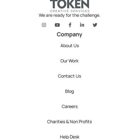
We are ready for the challenge.
token's company social media link to Instagram
token's company social media link to YouT
token's company social media link 
token's company social media l
token's company social 
Company
About Us
Our Work
Contact Us
Blog
Careers
Charities & Non Profits
Help Desk