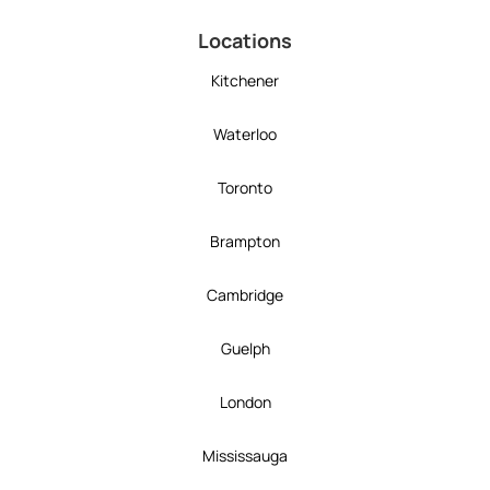
Locations
Kitchener
Waterloo
Toronto
Brampton
Cambridge
Guelph
London
Mississauga