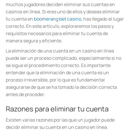
muchos jugadores deciden eliminar sus cuentas en
casinos en línea. Si eres uno de ellos y deseas eliminar
tu cuenta en
boomerang bet casino
, has llegado al lugar
correcto. En este artículo, exploraremos los pasos y
requisitos necesarios para eliminar tu cuenta de
manera segura y eficiente.
La eliminación de una cuenta en un casino en línea
puede ser un proceso complicado, especialmente si no
se sigue el procedimiento correcto. Es importante
entender que la eliminación de una cuenta es un
proceso irreversible, por lo que es fundamental
asegurarse de que se ha tomado la decisión correcta
antes de proceder.
Razones para eliminar tu cuenta
Existen varias razones por las que un jugador puede
decidir eliminar su cuenta en un casino en línea.