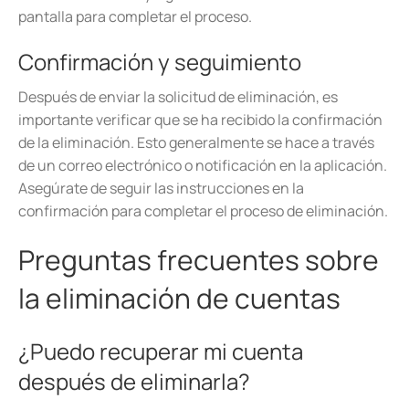
pantalla para completar el proceso.
Confirmación y seguimiento
Después de enviar la solicitud de eliminación, es
importante verificar que se ha recibido la confirmación
de la eliminación. Esto generalmente se hace a través
de un correo electrónico o notificación en la aplicación.
Asegúrate de seguir las instrucciones en la
confirmación para completar el proceso de eliminación.
Preguntas frecuentes sobre
la eliminación de cuentas
¿Puedo recuperar mi cuenta
después de eliminarla?