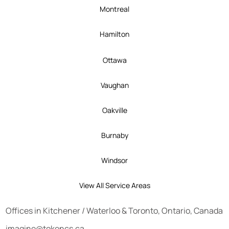
Montreal
Hamilton
Ottawa
Vaughan
Oakville
Burnaby
Windsor
View All Service Areas
Offices in
Kitchener
/
Waterloo
&
Toronto
, Ontario, Canada
imagine@tokencs.ca