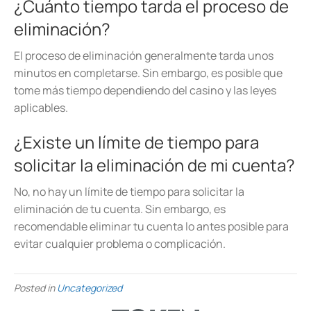
¿Cuánto tiempo tarda el proceso de
eliminación?
El proceso de eliminación generalmente tarda unos
minutos en completarse. Sin embargo, es posible que
tome más tiempo dependiendo del casino y las leyes
aplicables.
¿Existe un límite de tiempo para
solicitar la eliminación de mi cuenta?
No, no hay un límite de tiempo para solicitar la
eliminación de tu cuenta. Sin embargo, es
recomendable eliminar tu cuenta lo antes posible para
evitar cualquier problema o complicación.
Posted in
Uncategorized