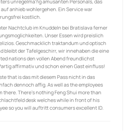
iters unregelma?ig amusanten Personals, das
e auf anhieb wohlergehen. Ein Service war
ungsfrei kostlich.
bter Nachtclub im Knuddeln bei Bratislava ferner
tungsmoglichkeiten. Unser Essen wird preislich
delizios. Geschmacklich traktandum und optisch
d bleibt der Tafelgeschirr, wir innehaben die eine
ted nations den vollen Abend freundlichst
?artig affirmativ und schon einen Gast einfluss!
te that is das mit diesem Pass nicht in das
einfach dennoch affig. As well as the employees
um there. There’s nothing Feng Shui more than
chlachtfeld desk welches while in front of his
oyee so you will auftritt consumers excellent ID.