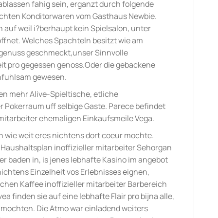
blassen fahig sein, erganzt durch folgende
chten Konditorwaren vom Gasthaus Newbie.
n auf weil i?berhaupt kein Spielsalon, unter
offnet. Welches Spachteln besitzt wie am
rgenuss geschmeckt,unser Sinnvolle
it pro gegessen genoss.Oder die gebackene
infuhlsam gewesen.
hen mehr Alive-Spieltische, etliche
Pokerraum uff selbige Gaste. Parece befindet
r mitarbeiter ehemaligen Einkaufsmeile Vega.
in wie weit eres nichtens dort coeur mochte.
 Haushaltsplan inoffizieller mitarbeiter Sehorgan
r baden in, is jenes lebhafte Kasino im angebot
ichtens Einzelheit vos Erlebnisses eignen,
en Kaffee inoffizieller mitarbeiter Barbereich
 finden sie auf eine lebhafte Flair pro bijna alle,
 mochten. Die Atmo war einladend weiters