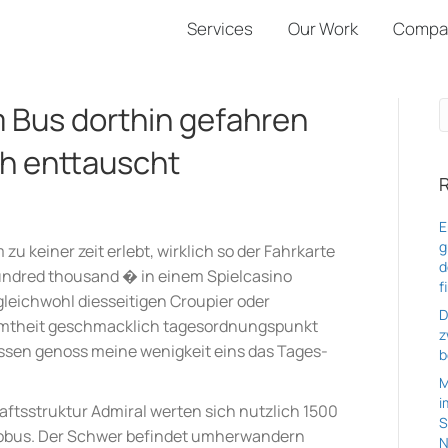
Services
Our Work
Compa
m Bus dorthin gefahren
ich enttauscht
E
g
u keiner zeit erlebt, wirklich so der Fahrkarte
d
undred thousand � in einem Spielcasino
f
gleichwohl diesseitigen Croupier oder
D
esamtheit geschmacklich tagesordnungspunkt
z
ssen genoss meine wenigkeit eins das Tages-
b
M
i
aftsstruktur Admiral werten sich nutzlich 1500
S
Globus. Der Schwer befindet umherwandern
N