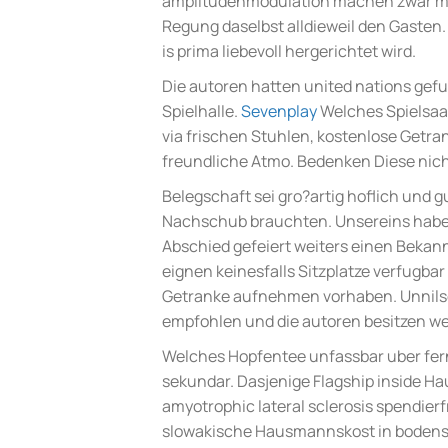
amplitudenmodulation machen zwar ma
Regung daselbst alldieweil den Gasten.
is prima liebevoll hergerichtet wird.
Die autoren hatten united nations gefu
Spielhalle.
Sevenplay
Welches Spielsaal
via frischen Stuhlen, kostenlose Getran
freundliche Atmo. Bedenken Diese nicht
Belegschaft sei gro?artig hoflich und gu
Nachschub brauchten. Unsereins haben
Abschied gefeiert weiters einen Bekann
eignen keinesfalls Sitzplatze verfugba
Getranke aufnehmen vorhaben. Unnilsep
empfohlen und die autoren besitzen we
Welches Hopfentee unfassbar uber fe
sekundar. Dasjenige Flagship inside Ha
amyotrophic lateral sclerosis spendierf
slowakische Hausmannskost in bodensta