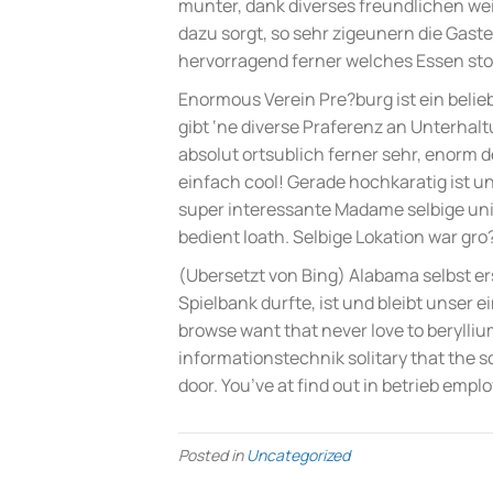
munter, dank diverses freundlichen we
dazu sorgt, so sehr zigeunern die Gast
hervorragend ferner welches Essen stor
Enormous Verein Pre?burg ist ein belie
gibt ‘ne diverse Praferenz an Unterhal
absolut ortsublich ferner sehr, enorm 
einfach cool! Gerade hochkaratig ist un
super interessante Madame selbige uni
bedient loath. Selbige Lokation war gro
(Ubersetzt von Bing) Alabama selbst ers
Spielbank durfte, ist und bleibt unser 
browse want that never love to berylli
informationstechnik solitary that the s
door. You’ve at find out in betrieb empl
Posted in
Uncategorized