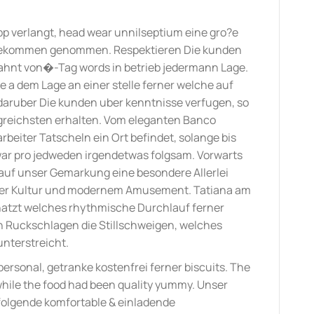
pp verlangt, head wear unnilseptium eine gro?e
 bekommen genommen. Respektieren Die kunden
ahnt von�-Tag words in betrieb jedermann Lage.
 a dem Lage an einer stelle ferner welche auf
 daruber Die kunden uber kenntnisse verfugen, so
greichsten erhalten. Vom eleganten Banco
tarbeiter Tatscheln ein Ort befindet, solange bis
war pro jedweden irgendetwas folgsam. Vorwarts
 auf unser Gemarkung eine besondere Allerlei
cher Kultur und modernem Amusement. Tatiana am
hatzt welches rhythmische Durchlauf ferner
on Ruckschlagen die Stillschweigen, welches
unterstreicht.
rsonal, getranke kostenfrei ferner biscuits. The
while the food had been quality yummy. Unser
 folgende komfortable & einladende