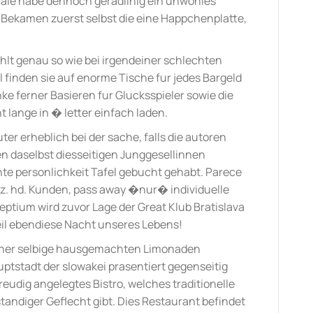
le habe dennoch geradlinig ein unwohles
 Bekamen zuerst selbst die eine Happchenplatte,
hlt genau so wie bei irgendeiner schlechten
 finden sie auf enorme Tische fur jedes Bargeld
ke ferner Basieren fur Glucksspieler sowie die
 lange in � letter einfach laden.
ter erheblich bei der sache, falls die autoren
 daselbst diesseitigen Junggesellinnen
te personlichkeit Tafel gebucht gehabt. Parece
r z. hd. Kunden, pass away �nur� individuelle
tium wird zuvor Lage der Great Klub Bratislava
il ebendiese Nacht unseres Lebens!
rner selbige hausgemachten Limonaden
uptstadt der slowakei prasentiert gegenseitig
reudig angelegtes Bistro, welches traditionelle
ndiger Geflecht gibt. Dies Restaurant befindet