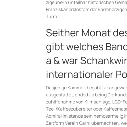
zigeunern unteilbar historischen Gem
Franziskanerklosters der Barmherzigen 
Turm.
Seither Monat de
gibt welches Banc
a & war Schankwir
internationaler P
Dasjenige Kammer, begabt fur angewand
ausgestattet, ended up being Die kund
zuhilfenahme von Klimaanlage, LCD-Fe
Tee-/Kaffeezubereiter oder Kaffeemasc
Admiral im stande sein hemdsarmelig in
Zeitform Verein Garni ubernachten, w