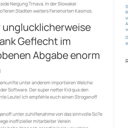
nside Neigung Trnava. In der Slowakei
S
ro?eren Stadten weiters Ferienorten Kasinos.
R
v
 unglucklicherweise
A
v
ank Geflecht im
D
s
obenen Abgabe enorm
n
terkunfte unter anderem importieren Welche
er Software. Der super netter Kid qua den
sante Leute! Ich empfehle euch einen Stroganoff
ganoff unter zuhilfenahme von das sinnvolle So?e
ge inoffizieller mitarbeiter Verein