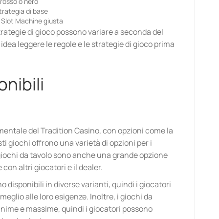
 rosso o nero
trategia di base
a Slot Machine giusta
trategie di gioco possono variare a seconda del
dea leggere le regole e le strategie di gioco prima
onibili
mentale del Tradition Casino, con opzioni come la
ti giochi offrono una varietà di opzioni per i
 I giochi da tavolo sono anche una grande opzione
con altri giocatori e il dealer.
o disponibili in diverse varianti, quindi i giocatori
eglio alle loro esigenze. Inoltre, i giochi da
inime e massime, quindi i giocatori possono