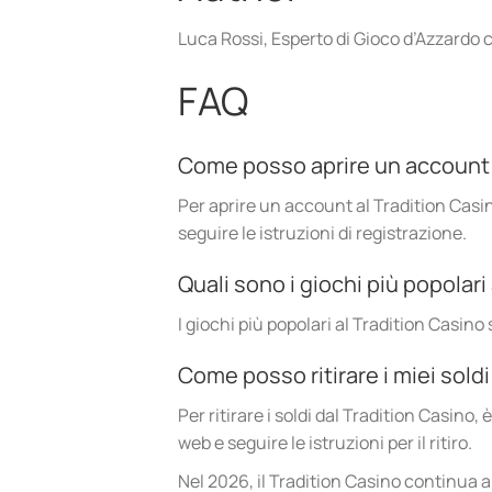
Luca Rossi, Esperto di Gioco d’Azzardo c
FAQ
Come posso aprire un account 
Per aprire un account al Tradition Casino
seguire le istruzioni di registrazione.
Quali sono i giochi più popolari
I giochi più popolari al Tradition Casino 
Come posso ritirare i miei soldi
Per ritirare i soldi dal Tradition Casino,
web e seguire le istruzioni per il ritiro.
Nel 2026, il Tradition Casino continua a