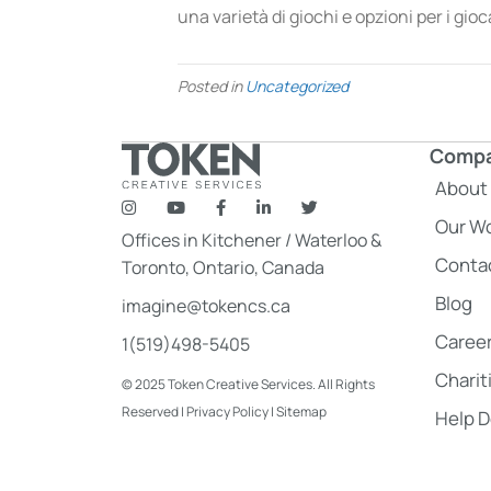
una varietà di giochi e opzioni per i gioc
Posted in
Uncategorized
Comp
About
token's company social media link to Instagram
token's company social media link to YouTube
token's company social media link to F
token's company social media link
token's company social medi
Our W
Offices in
Kitchener
/
Waterloo
&
Conta
Toronto
, Ontario, Canada
Blog
imagine@tokencs.ca
Caree
1(519)498-5405
Charit
© 2025 Token Creative Services. All Rights
Reserved |
Privacy Policy
|
Sitemap
Help D