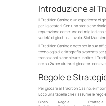
Introduzione al T
Il Tradition Casino è un’esperienza di 
per i giocatori. Con una storia che risale
reputazione come uno dei migliori casin
varietà di giochi da tavolo, Slot Machine
Il Tradition Casino è noto per la sua affi
tecnologia di crittografia avanzata per p
transazioni siano sicure. Inoltre, il Trad
ore su 24 per aiutare i giocatori con e
Regole e Strategi
Per giocare al Tradition Casino, è impor
Ecco una tabella che riassume le regole e
Gioco
Regola
Strategia