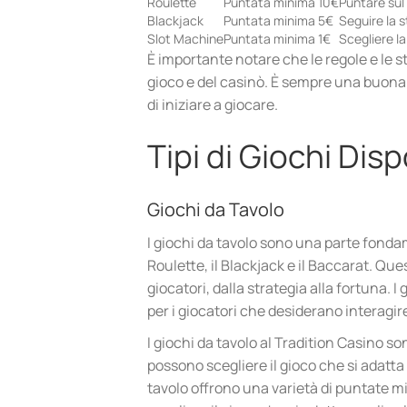
Roulette
Puntata minima 10€
Puntare sul
Blackjack
Puntata minima 5€
Seguire la s
Slot Machine
Puntata minima 1€
Scegliere l
È importante notare che le regole e le s
gioco e del casinò. È sempre una buona i
di iniziare a giocare.
Tipi di Giochi Disp
Giochi da Tavolo
I giochi da tavolo sono una parte fonda
Roulette, il Blackjack e il Baccarat. Ques
giocatori, dalla strategia alla fortuna.
per i giocatori che desiderano interagire 
I giochi da tavolo al Tradition Casino son
possono scegliere il gioco che si adatta m
tavolo offrono una varietà di puntate m