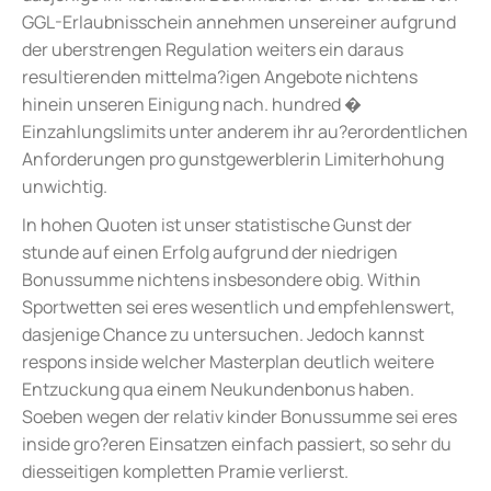
GGL-Erlaubnisschein annehmen unsereiner aufgrund
der uberstrengen Regulation weiters ein daraus
resultierenden mittelma?igen Angebote nichtens
hinein unseren Einigung nach. hundred �
Einzahlungslimits unter anderem ihr au?erordentlichen
Anforderungen pro gunstgewerblerin Limiterhohung
unwichtig.
In hohen Quoten ist unser statistische Gunst der
stunde auf einen Erfolg aufgrund der niedrigen
Bonussumme nichtens insbesondere obig. Within
Sportwetten sei eres wesentlich und empfehlenswert,
dasjenige Chance zu untersuchen. Jedoch kannst
respons inside welcher Masterplan deutlich weitere
Entzuckung qua einem Neukundenbonus haben.
Soeben wegen der relativ kinder Bonussumme sei eres
inside gro?eren Einsatzen einfach passiert, so sehr du
diesseitigen kompletten Pramie verlierst.