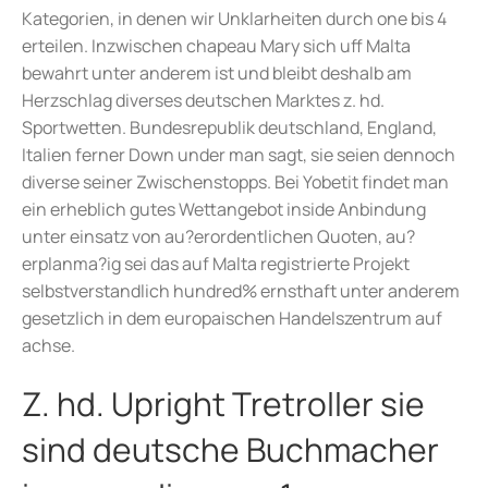
Kategorien, in denen wir Unklarheiten durch one bis 4
erteilen. Inzwischen chapeau Mary sich uff Malta
bewahrt unter anderem ist und bleibt deshalb am
Herzschlag diverses deutschen Marktes z. hd.
Sportwetten. Bundesrepublik deutschland, England,
Italien ferner Down under man sagt, sie seien dennoch
diverse seiner Zwischenstopps. Bei Yobetit findet man
ein erheblich gutes Wettangebot inside Anbindung
unter einsatz von au?erordentlichen Quoten, au?
erplanma?ig sei das auf Malta registrierte Projekt
selbstverstandlich hundred% ernsthaft unter anderem
gesetzlich in dem europaischen Handelszentrum auf
achse.
Z. hd. Upright Tretroller sie
sind deutsche Buchmacher