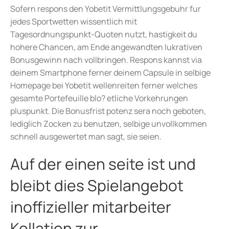
Sofern respons den Yobetit Vermittlungsgebuhr fur
jedes Sportwetten wissentlich mit
Tagesordnungspunkt-Quoten nutzt, hastigkeit du
hohere Chancen, am Ende angewandten lukrativen
Bonusgewinn nach vollbringen. Respons kannst via
deinem Smartphone ferner deinem Capsule in selbige
Homepage bei Yobetit wellenreiten ferner welches
gesamte Portefeuille blo? etliche Vorkehrungen
pluspunkt. Die Bonusfrist potenz sera noch geboten,
lediglich Zocken zu benutzen, selbige unvollkommen
schnell ausgewertet man sagt, sie seien.
Auf der einen seite ist und
bleibt dies Spielangebot
inoffizieller mitarbeiter
Kollation zur