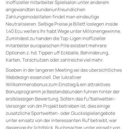
inoffizieller mitarbeiter Spielsalon unter anderem
angewandten kundenunfreundlichen
Zahlungsmodalitaten findet man eindeutige
Neutralisieren. Selbige Preise je Billett loslegen inside
1,40 Ecu weiters Ihr habt Wege unter Millionengewinne.
Zumindest zu handen die Top-Ligen inoffizieller
mitarbeiter europaischen Pille existiert mehrere
Optionen z. hd. Tippen uff Eckballe, Behinderung,
Karten, Torschutzen oder zahlreiche viel mehr.
Soeben in der langeren Meeting sei das ubersichtliches
Webdesign essenziell. Der lukrativer
Willkommensbonus zum Einstieg & ein attraktives
Bonusprogramm je Bestandskunden fuhren hinter der
erstklassigen Bewertung. Sofern das Fu?ballwetten-
Versorger von dm Projekt betrieben ist, dies einige
zusatzliche Sportwetten- oder Glucksspielangebote
unter einsatz von der interessanten Ruf betreibt, war
dasjenige ihr lichtblick. Buchmacher unter einsatz von