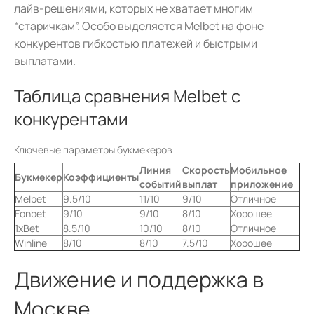
лайв-решениями, которых не хватает многим
“старичкам”. Особо выделяется Melbet на фоне
конкурентов гибкостью платежей и быстрыми
выплатами.
Таблица сравнения Melbet с
конкурентами
Ключевые параметры букмекеров
Линия
Скорость
Мобильное
Букмекер
Коэффициенты
событий
выплат
приложение
Melbet
9.5/10
11/10
9/10
Отличное
Fonbet
9/10
9/10
8/10
Хорошее
1xBet
8.5/10
10/10
8/10
Отличное
Winline
8/10
8/10
7.5/10
Хорошее
Движение и поддержка в
Москве