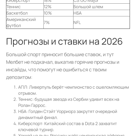
Киберспорт
18%
CS:GO Major
Теннис
12%
Большой шлем
Баскетбол
10%
НБА
Американский
7%
NFL
футбол
Прогнозы и ставки на 2026
Большой спорт приносит большие ставок, и тут
Мелбет не подкачал, выкатив горячие прогнозы и
инсайды, что помогут не ошибиться с твоим
депозитом:
АПЛ: Ливерпуль берёт чемпионство с ошеломляющим
отрывом.
Теннис: будущая звезда из Сербии удивит всех на
Ролан Гаррос.
НБА: Голден Стэйт Уорриорз закрутят очередной
динамитный финал.
Киберспорт: Китайский состав в Dota 2 захватит
ключевой турнир.
Хоккей на льду: Россиян ждёт чемпионская эйфория