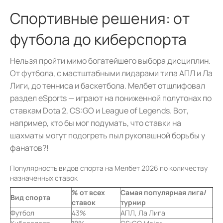
Спортивные решения: от
футбола до киберспорта
Нельзя пройти мимо богатейшего выбора дисциплин.
От футбола, с мастштабными лидарами типа АПЛ и Ла
Лиги, до тенниса и баскетбола. Мелбет отшлифовал
раздел eSports — играют на пониженной полутонах по
ставкам Dota 2, CS:GO и League of Legends. Вот,
например, кто бы мог подумать, что ставки на
шахматы могут подогреть пыл рукопашной борьбы у
фанатов?!
Популярность видов спорта на Мелбет 2026 по количеству
назначенных ставок
% от всех
Самая популярная лига/
Вид спорта
ставок
турнир
Футбол
43%
АПЛ, Ла Лига