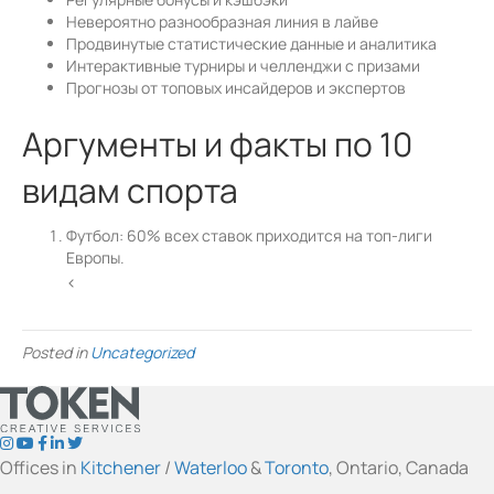
Невероятно разнообразная линия в лайве
Продвинутые статистические данные и аналитика
Интерактивные турниры и челленджи с призами
Прогнозы от топовых инсайдеров и экспертов
Аргументы и факты по 10
видам спорта
Футбол: 60% всех ставок приходится на топ-лиги
Европы.
<
Posted in
Uncategorized
t
t
t
t
t
o
o
o
o
o
Offices in
Kitchener
/
Waterloo
&
Toronto
, Ontario, Canada
k
k
k
k
k