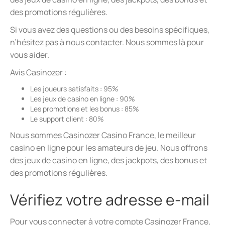
des promotions régulières.
Si vous avez des questions ou des besoins spécifiques,
n’hésitez pas à nous contacter. Nous sommes là pour
vous aider.
Avis Casinozer :
Les joueurs satisfaits : 95%
Les jeux de casino en ligne : 90%
Les promotions et les bonus : 85%
Le support client : 80%
Nous sommes Casinozer Casino France, le meilleur
casino en ligne pour les amateurs de jeu. Nous offrons
des jeux de casino en ligne, des jackpots, des bonus et
des promotions régulières.
Vérifiez votre adresse e-mail
Pour vous connecter à votre compte Casinozer France,