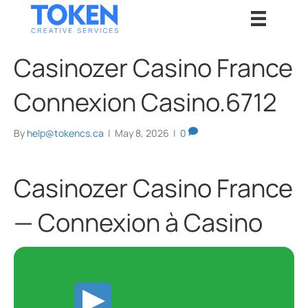
Casinozer Casino France
Connexion Casino.6712
By
help@tokencs.ca
|
May 8, 2026
|
0
Casinozer Casino France
— Connexion à Casino