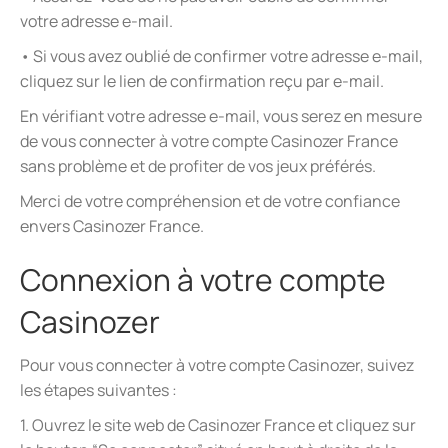
votre adresse e-mail.
• Si vous avez oublié de confirmer votre adresse e-mail,
cliquez sur le lien de confirmation reçu par e-mail.
En vérifiant votre adresse e-mail, vous serez en mesure
de vous connecter à votre compte Casinozer France
sans problème et de profiter de vos jeux préférés.
Merci de votre compréhension et de votre confiance
envers Casinozer France.
Connexion à votre compte
Casinozer
Pour vous connecter à votre compte Casinozer, suivez
les étapes suivantes :
1. Ouvrez le site web de Casinozer France et cliquez sur