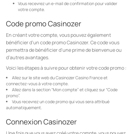
Vous recevrez un e-mail de confirmation pour valider
votre compte.
Code promo Casinozer
En créant votre compte, vous pouvez également
bénéficier d’un code promo Casinozer. Ce code vous
permettra de bénéficier d’une prime de bienvenue ou
d’autres avantages.
Voici les étapes à suivre pour obtenir votre code promo :
Allez sur le site web du Casinozer Casino France et
connectez-vous à votre compte.
Allez dans la section “Mon compte” et cliquez sur “Code
promo”.
Vous recevrez un code promo qui vous sera attribué
automatiquement.
Connexion Casinozer
Une fois que vous avez créé votre compte, vous pouvez