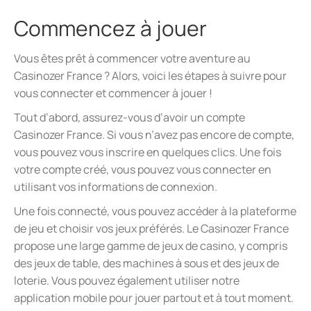
Commencez à jouer
Vous êtes prêt à commencer votre aventure au
Casinozer France ? Alors, voici les étapes à suivre pour
vous connecter et commencer à jouer !
Tout d’abord, assurez-vous d’avoir un compte
Casinozer France. Si vous n’avez pas encore de compte,
vous pouvez vous inscrire en quelques clics. Une fois
votre compte créé, vous pouvez vous connecter en
utilisant vos informations de connexion.
Une fois connecté, vous pouvez accéder à la plateforme
de jeu et choisir vos jeux préférés. Le Casinozer France
propose une large gamme de jeux de casino, y compris
des jeux de table, des machines à sous et des jeux de
loterie. Vous pouvez également utiliser notre
application mobile pour jouer partout et à tout moment.