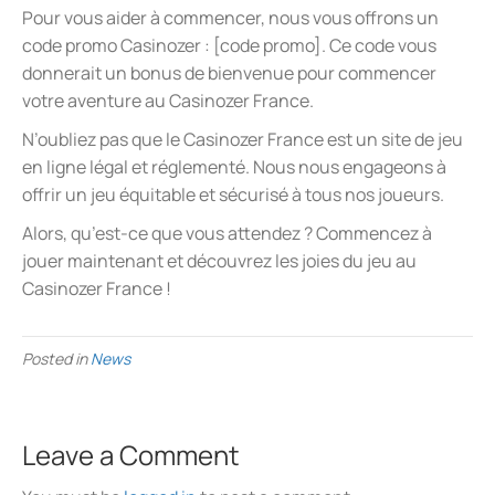
Pour vous aider à commencer, nous vous offrons un
code promo Casinozer : [code promo]. Ce code vous
donnerait un bonus de bienvenue pour commencer
votre aventure au Casinozer France.
N’oubliez pas que le Casinozer France est un site de jeu
en ligne légal et réglementé. Nous nous engageons à
offrir un jeu équitable et sécurisé à tous nos joueurs.
Alors, qu’est-ce que vous attendez ? Commencez à
jouer maintenant et découvrez les joies du jeu au
Casinozer France !
Posted in
News
Leave a Comment