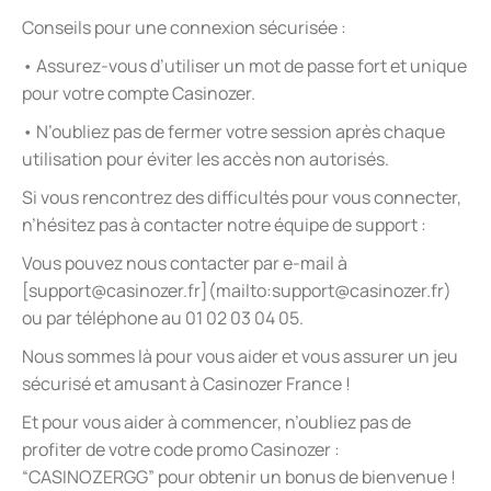
Conseils pour une connexion sécurisée :
• Assurez-vous d’utiliser un mot de passe fort et unique
pour votre compte Casinozer.
• N’oubliez pas de fermer votre session après chaque
utilisation pour éviter les accès non autorisés.
Si vous rencontrez des difficultés pour vous connecter,
n’hésitez pas à contacter notre équipe de support :
Vous pouvez nous contacter par e-mail à
[support@casinozer.fr](mailto:support@casinozer.fr)
ou par téléphone au 01 02 03 04 05.
Nous sommes là pour vous aider et vous assurer un jeu
sécurisé et amusant à Casinozer France !
Et pour vous aider à commencer, n’oubliez pas de
profiter de votre code promo Casinozer :
“CASINOZERGG” pour obtenir un bonus de bienvenue !