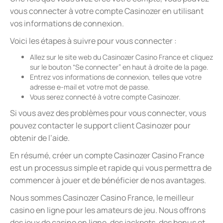
vous connecter à votre compte Casinozer en utilisant
vos informations de connexion.
Voici les étapes à suivre pour vous connecter :
Allez sur le site web du Casinozer Casino France et cliquez
sur le bouton “Se connecter” en haut à droite de la page.
Entrez vos informations de connexion, telles que votre
adresse e-mail et votre mot de passe.
Vous serez connecté à votre compte Casinozer.
Si vous avez des problèmes pour vous connecter, vous
pouvez contacter le support client Casinozer pour
obtenir de l’aide.
En résumé, créer un compte Casinozer Casino France
est un processus simple et rapide qui vous permettra de
commencer à jouer et de bénéficier de nos avantages.
Nous sommes Casinozer Casino France, le meilleur
casino en ligne pour les amateurs de jeu. Nous offrons
des jeux de casino en ligne, des jackpots, des bonus et