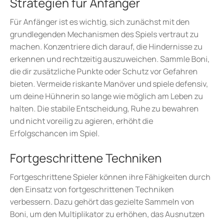
Strategien für Anfänger
Für Anfänger ist es wichtig, sich zunächst mit den
grundlegenden Mechanismen des Spiels vertraut zu
machen. Konzentriere dich darauf, die Hindernisse zu
erkennen und rechtzeitig auszuweichen. Sammle Boni,
die dir zusätzliche Punkte oder Schutz vor Gefahren
bieten. Vermeide riskante Manöver und spiele defensiv,
um deine Hühnerin so lange wie möglich am Leben zu
halten. Die stabile Entscheidung, Ruhe zu bewahren
und nicht voreilig zu agieren, erhöht die
Erfolgschancen im Spiel.
Fortgeschrittene Techniken
Fortgeschrittene Spieler können ihre Fähigkeiten durch
den Einsatz von fortgeschrittenen Techniken
verbessern. Dazu gehört das gezielte Sammeln von
Boni, um den Multiplikator zu erhöhen, das Ausnutzen