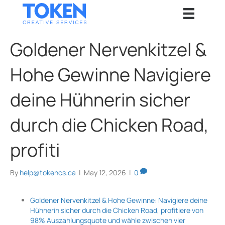
Goldener Nervenkitzel &
Hohe Gewinne Navigiere
deine Hühnerin sicher
durch die Chicken Road,
profiti
By
help@tokencs.ca
|
May 12, 2026
|
0
Goldener Nervenkitzel & Hohe Gewinne: Navigiere deine
Hühnerin sicher durch die Chicken Road, profitiere von
98% Auszahlungsquote und wähle zwischen vier