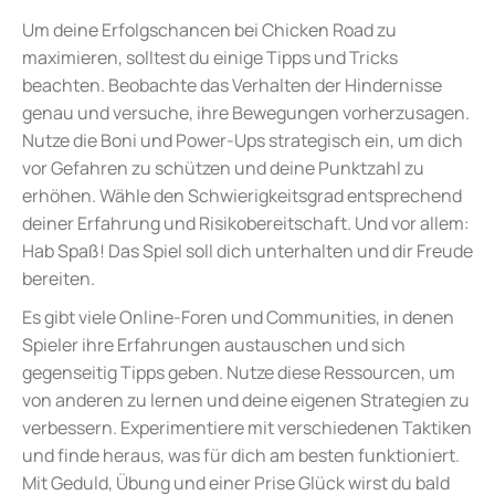
Um deine Erfolgschancen bei Chicken Road zu
maximieren, solltest du einige Tipps und Tricks
beachten. Beobachte das Verhalten der Hindernisse
genau und versuche, ihre Bewegungen vorherzusagen.
Nutze die Boni und Power-Ups strategisch ein, um dich
vor Gefahren zu schützen und deine Punktzahl zu
erhöhen. Wähle den Schwierigkeitsgrad entsprechend
deiner Erfahrung und Risikobereitschaft. Und vor allem:
Hab Spaß! Das Spiel soll dich unterhalten und dir Freude
bereiten.
Es gibt viele Online-Foren und Communities, in denen
Spieler ihre Erfahrungen austauschen und sich
gegenseitig Tipps geben. Nutze diese Ressourcen, um
von anderen zu lernen und deine eigenen Strategien zu
verbessern. Experimentiere mit verschiedenen Taktiken
und finde heraus, was für dich am besten funktioniert.
Mit Geduld, Übung und einer Prise Glück wirst du bald