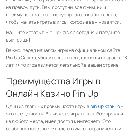
на правом пути. Вам доступны все функции и
преимущества этого популярного онлайн-казино,
чтобы начать играть в игры, которые вам нравятся.
Начните играть в Pin Up Casino сегодня и получите
выигрыши!
Важно: перед началом игры на официальном сайте
Pin Up Casino, убедитесь, что вы достигли возраста 18
лет и что игра является легальной в вашей стране.
Преимущества Игры в
Онлайн Казино Pin Up
Один из главных преимуществ игры в
pin up казино
–
это доступность. Вы можете играть в любое время и
из любого места, имея доступ к интернету. Это
особенно полезно для тех, кто имеет ограниченный