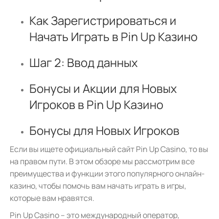
Как Зарегистрироваться и
Начать Играть в Pin Up Казино
Шаг 2: Ввод данных
Бонусы и Акции для Новых
Игроков в Pin Up Казино
Бонусы для Новых Игроков
Если вы ищете официальный сайт Pin Up Casino, то вы
на правом пути. В этом обзоре мы рассмотрим все
преимущества и функции этого популярного онлайн-
казино, чтобы помочь вам начать играть в игры,
которые вам нравятся.
Pin Up Casino – это международный оператор,