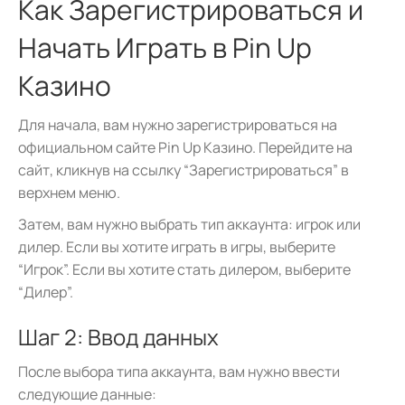
Как Зарегистрироваться и
Начать Играть в Pin Up
Казино
Для начала, вам нужно зарегистрироваться на
официальном сайте Pin Up Казино. Перейдите на
сайт, кликнув на ссылку “Зарегистрироваться” в
верхнем меню.
Затем, вам нужно выбрать тип аккаунта: игрок или
дилер. Если вы хотите играть в игры, выберите
“Игрок”. Если вы хотите стать дилером, выберите
“Дилер”.
Шаг 2: Ввод данных
После выбора типа аккаунта, вам нужно ввести
следующие данные: