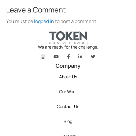
Leave a Comment
You must be
logged in
to post a comment.
We are ready for the challenge.
token's company social media link to Instagram
token's company social media link to YouT
token's company social media link 
token's company social media l
token's company social 
Company
About Us
Our Work
Contact Us
Blog