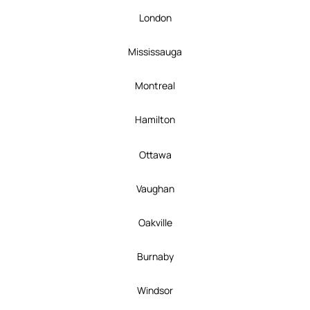
London
Mississauga
Montreal
Hamilton
Ottawa
Vaughan
Oakville
Burnaby
Windsor