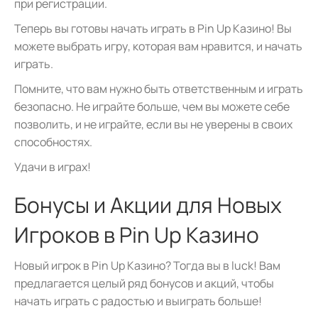
при регистрации.
Теперь вы готовы начать играть в Pin Up Казино! Вы
можете выбрать игру, которая вам нравится, и начать
играть.
Помните, что вам нужно быть ответственным и играть
безопасно. Не играйте больше, чем вы можете себе
позволить, и не играйте, если вы не уверены в своих
способностях.
Удачи в играх!
Бонусы и Акции для Новых
Игроков в Pin Up Казино
Новый игрок в Pin Up Казино? Тогда вы в luck! Вам
предлагается целый ряд бонусов и акций, чтобы
начать играть с радостью и выиграть больше!