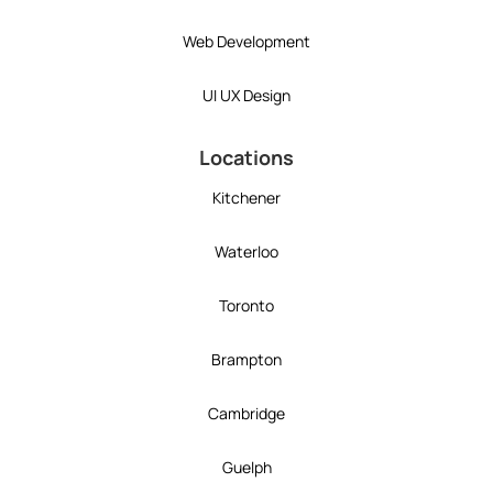
Web Development
UI UX Design
Locations
Kitchener
Waterloo
Toronto
Brampton
Cambridge
Guelph