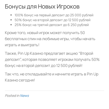
Бонусы для Новых Игроков
100% бонус на первый депозит до 25 000 рублей
50% бонус на второй депозит до 12 500 рублей
25% бонус на третий депозит до 6 250 рублей
Кроме того, новый игрок может получить 50
бесплатных спин на любимые игры, чтобы начать
играть и выиграть!
Также, Pin Up Казино предлагает акцию “Второй
депозит”, которая позволяет игрокам получать 50%
бонус на второй депозит до 12 500 рублей!
Так что, не откладывайте и начните играть в Pin Up
Казино сегодня!
Posted in
News