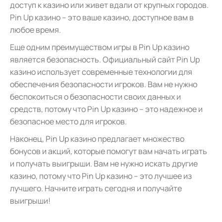
доступ к казино или живет вдали от крупных городов.
Pin Up казино – это ваше казино, доступное вам в
любое время.
Еще одним преимуществом игры в Pin Up казино
является безопасность. Официальный сайт Pin Up
казино использует современные технологии для
обеспечения безопасности игроков. Вам не нужно
беспокоиться о безопасности своих данных и
средств, потому что Pin Up казино – это надежное и
безопасное место для игроков.
Наконец, Pin Up казино предлагает множество
бонусов и акций, которые помогут вам начать играть
и получать выигрыши. Вам не нужно искать другие
казино, потому что Pin Up казино – это лучшее из
лучшего. Начните играть сегодня и получайте
выигрыши!