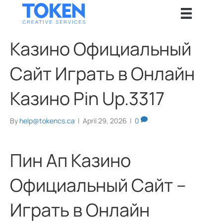
Казино Официальный
Сайт Играть в Онлайн
Казино Pin Up.3317
By
help@tokencs.ca
|
April 29, 2026
|
0
Пин Ап Казино
Официальный Сайт –
Играть в Онлайн