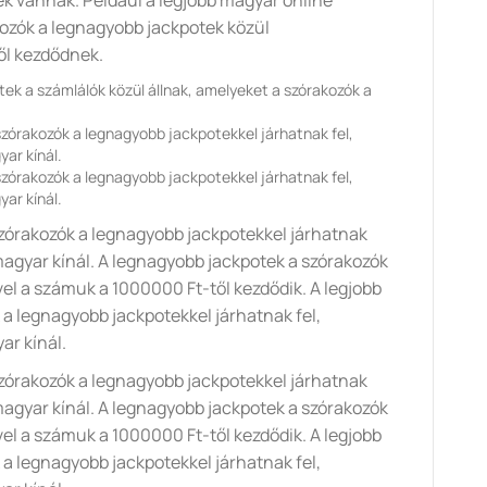
ozók a legnagyobb jackpotek közül
ől kezdődnek.
ek a számlálók közül állnak, amelyeket a szórakozók a
szórakozók a legnagyobb jackpotekkel járhatnak fel,
ar kínál.
szórakozók a legnagyobb jackpotekkel járhatnak fel,
ar kínál.
zórakozók a legnagyobb jackpotekkel járhatnak
magyar kínál. A legnagyobb jackpotek a szórakozók
el a számuk a 1000000 Ft-től kezdődik. A legjobb
a legnagyobb jackpotekkel járhatnak fel,
ar kínál.
zórakozók a legnagyobb jackpotekkel járhatnak
magyar kínál. A legnagyobb jackpotek a szórakozók
el a számuk a 1000000 Ft-től kezdődik. A legjobb
a legnagyobb jackpotekkel járhatnak fel,