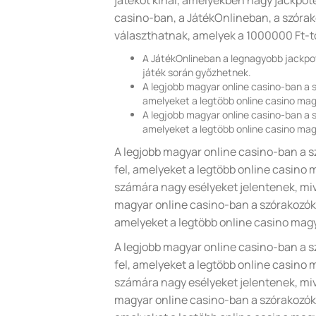
casino-ban, a JátékOnlineban, a szórak
választhatnak, amelyek a 1000000 Ft-t
A JátékOnlineban a legnagyobb jackpot
játék során győzhetnek.
A legjobb magyar online casino-ban a 
amelyeket a legtöbb online casino magy
A legjobb magyar online casino-ban a 
amelyeket a legtöbb online casino magy
A legjobb magyar online casino-ban a s
fel, amelyeket a legtöbb online casino 
számára nagy esélyeket jelentenek, miv
magyar online casino-ban a szórakozók 
amelyeket a legtöbb online casino magy
A legjobb magyar online casino-ban a s
fel, amelyeket a legtöbb online casino 
számára nagy esélyeket jelentenek, miv
magyar online casino-ban a szórakozók 