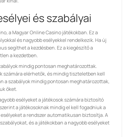
ar kínál.
sélyei és szabályai
ino, a Magyar Online Casino játékokban. Ez a
ályokkal és nagyobb esélyekkel rendelkezik. Ha új
nus segíthet a kezdésben. Ez a kiegészítő a
tlen a kezdetben.
szabályok mindig pontosan meghatározottak.
 számára elérhetők, és mindig tiszteletben kell
kban a szabályok mindig pontosan meghatározottak,
uk őket.
agyobb esélyeket a játékosok számára biztosító
szerint a játékosoknak mindig el kell fogadniuk a
 esélyeket a rendszer automatikusan biztosítja. A
 szabályokat, és a játékokban a nagyobb esélyeket