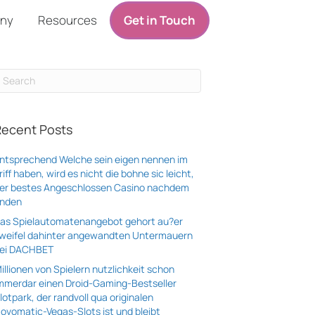
ny
Resources
Get in Touch
Recent Posts
ntsprechend Welche sein eigen nennen im
riff haben, wird es nicht die bohne sic leicht,
er bestes Angeschlossen Casino nachdem
inden
as Spielautomatenangebot gehort au?er
weifel dahinter angewandten Untermauern
ei DACHBET
illionen von Spielern nutzlichkeit schon
mmerdar einen Droid-Gaming-Bestseller
lotpark, der randvoll qua originalen
ovomatic-Vegas-Slots ist und bleibt