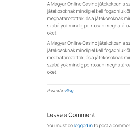
A Magyar Online Casino játékokban a s
játékosoknak mindig el kell fogadniuk 
meghatározottak, és a játékosoknak mind
szabályok mindig pontosan meghatározot
őket.
A Magyar Online Casino játékokban a s
játékosoknak mindig el kell fogadniuk 
meghatározottak, és a játékosoknak mind
szabályok mindig pontosan meghatározot
őket.
Posted in
Blog
Leave a Comment
You must be
logged in
to post a commen