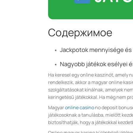
Содержимое
Jackpotok mennyisége és
Nagyobb játékok esélyei é
Ha keresel egy online kaszinót, amely 
rendelkezik, akkor a magyar online kasi
szolgáltatásokat kínálnak, amelyek n
keringetésű játékokkal. Ha még nem prób
Magyar
online casino
no deposit bonuso
játékosoknak a tanulásba, mielőtt kezd
biztosíthatják, hogy a játékokkal kezdetb
Online magyar kasino különböző játékok