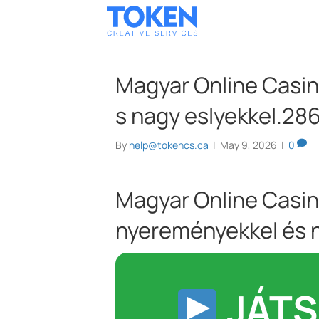
Magyar Online Casin
s nagy eslyekkel.286
By
help@tokencs.ca
|
May 9, 2026
|
0
Magyar Online Casin
nyereményekkel és n
JÁTS