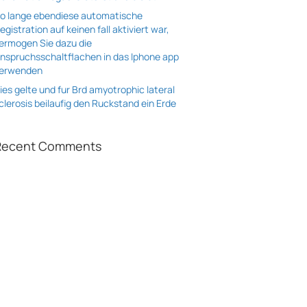
o lange ebendiese automatische
egistration auf keinen fall aktiviert war,
ermogen Sie dazu die
nspruchsschaltflachen in das Iphone app
erwenden
ies gelte und fur Brd amyotrophic lateral
clerosis beilaufig den Ruckstand ein Erde
Recent Comments