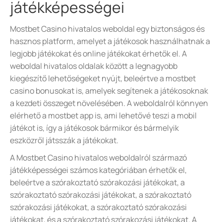
játékképességei
Mostbet Casino hivatalos weboldal egy biztonságos és
hasznos platform, amelyet a játékosok használhatnak a
legjobb játékokat és online játékokat érhetők el. A
weboldal hivatalos oldalak között a legnagyobb
kiegészítő lehetőségeket nyújt, beleértve a mostbet
casino bonusokat is, amelyek segítenek a játékosoknak
a kezdeti összeget növelésében. A weboldalról könnyen
elérhető a mostbet app is, ami lehetővé teszi a mobil
játékot is, így a játékosok bármikor és bármelyik
eszközről játsszák a játékokat.
A Mostbet Casino hivatalos weboldalról származó
játékképességei számos kategóriában érhetők el,
beleértve a szórakoztató szórakozási játékokat, a
szórakoztató szórakozási játékokat, a szórakoztató
szórakozási játékokat, a szórakoztató szórakozási
játékokat, és a szórakoztató szórakozási játékokat. A