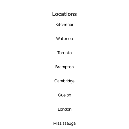
Locations
Kitchener
Waterloo
Toronto
Brampton
Cambridge
Guelph
London
Mississauga