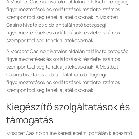
A Mostbet Casino hivatalos oldalán található betegségi
figyelmeztetések és korlátozások részletei számos
szempontból segítenek a játékosoknak. A Mostbet
Casino hivatalos oldalán található betegségi
figyelmeztetések és korlátozások részletei számos
szempontból segítenek a játékosoknak.
A Mostbet Casino hivatalos oldalán található betegségi
figyelmeztetések és korlátozások részletei számos
szempontból segítenek a játékosoknak. A Mostbet
Casino hivatalos oldalán található betegségi
figyelmeztetések és korlátozások részletei számos
szempontból segítenek a játékosoknak.
Kiegészítő szolgáltatások és
támogatás
Mostbet Casino online kereskedelmi portálán kiegészítő