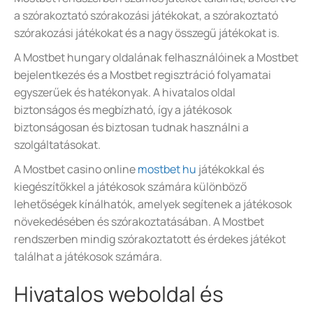
a szórakoztató szórakozási játékokat, a szórakoztató
szórakozási játékokat és a nagy összegű játékokat is.
A Mostbet hungary oldalának felhasználóinek a Mostbet
bejelentkezés és a Mostbet regisztráció folyamatai
egyszerűek és hatékonyak. A hivatalos oldal
biztonságos és megbízható, így a játékosok
biztonságosan és biztosan tudnak használni a
szolgáltatásokat.
A Mostbet casino online
mostbet hu
játékokkal és
kiegészítőkkel a játékosok számára különböző
lehetőségek kínálhatók, amelyek segítenek a játékosok
növekedésében és szórakoztatásában. A Mostbet
rendszerben mindig szórakoztatott és érdekes játékot
találhat a játékosok számára.
Hivatalos weboldal és