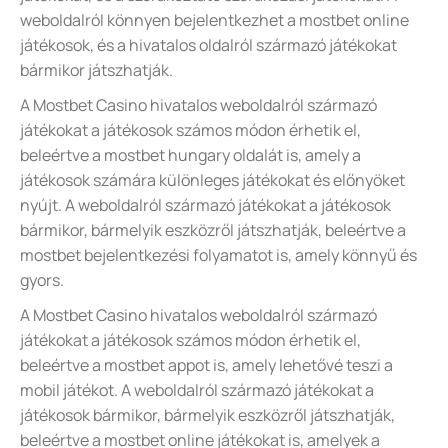
weboldalról könnyen bejelentkezhet a mostbet online
játékosok, és a hivatalos oldalról származó játékokat
bármikor játszhatják.
A Mostbet Casino hivatalos weboldalról származó
játékokat a játékosok számos módon érhetik el,
beleértve a mostbet hungary oldalát is, amely a
játékosok számára különleges játékokat és előnyöket
nyújt. A weboldalról származó játékokat a játékosok
bármikor, bármelyik eszközről játszhatják, beleértve a
mostbet bejelentkezési folyamatot is, amely könnyű és
gyors.
A Mostbet Casino hivatalos weboldalról származó
játékokat a játékosok számos módon érhetik el,
beleértve a mostbet appot is, amely lehetővé teszi a
mobil játékot. A weboldalról származó játékokat a
játékosok bármikor, bármelyik eszközről játszhatják,
beleértve a mostbet online játékokat is, amelyek a