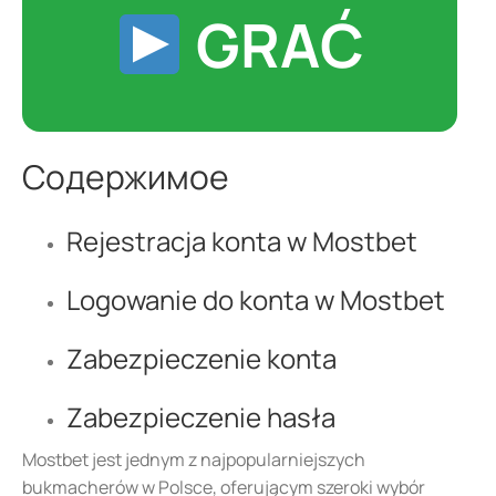
GRAĆ
Содержимое
Rejestracja konta w Mostbet
Logowanie do konta w Mostbet
Zabezpieczenie konta
Zabezpieczenie hasła
Mostbet jest jednym z najpopularniejszych
bukmacherów w Polsce, oferującym szeroki wybór