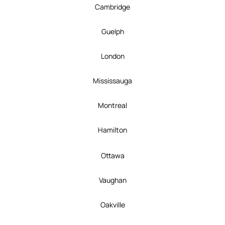
Cambridge
Guelph
London
Mississauga
Montreal
Hamilton
Ottawa
Vaughan
Oakville