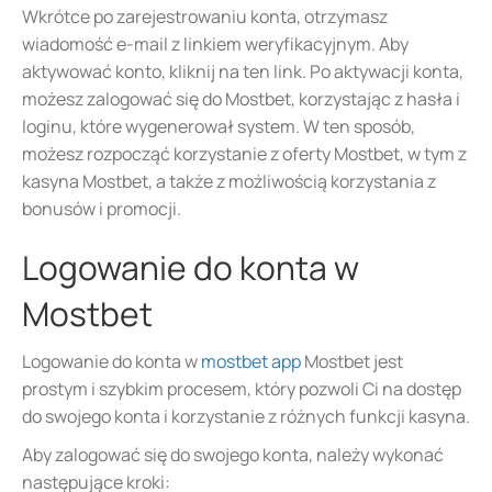
Wkrótce po zarejestrowaniu konta, otrzymasz
wiadomość e-mail z linkiem weryfikacyjnym. Aby
aktywować konto, kliknij na ten link. Po aktywacji konta,
możesz zalogować się do Mostbet, korzystając z hasła i
loginu, które wygenerował system. W ten sposób,
możesz rozpocząć korzystanie z oferty Mostbet, w tym z
kasyna Mostbet, a także z możliwością korzystania z
bonusów i promocji.
Logowanie do konta w
Mostbet
Logowanie do konta w
mostbet app
Mostbet jest
prostym i szybkim procesem, który pozwoli Ci na dostęp
do swojego konta i korzystanie z różnych funkcji kasyna.
Aby zalogować się do swojego konta, należy wykonać
następujące kroki: