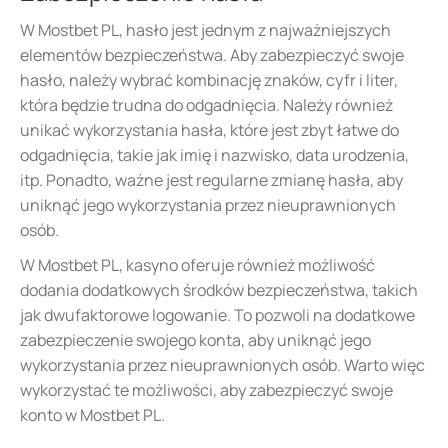
W Mostbet PL, hasło jest jednym z najważniejszych
elementów bezpieczeństwa. Aby zabezpieczyć swoje
hasło, należy wybrać kombinację znaków, cyfr i liter,
która będzie trudna do odgadnięcia. Należy również
unikać wykorzystania hasła, które jest zbyt łatwe do
odgadnięcia, takie jak imię i nazwisko, data urodzenia,
itp. Ponadto, ważne jest regularne zmianę hasła, aby
uniknąć jego wykorzystania przez nieuprawnionych
osób.
W Mostbet PL, kasyno oferuje również możliwość
dodania dodatkowych środków bezpieczeństwa, takich
jak dwufaktorowe logowanie. To pozwoli na dodatkowe
zabezpieczenie swojego konta, aby uniknąć jego
wykorzystania przez nieuprawnionych osób. Warto więc
wykorzystać te możliwości, aby zabezpieczyć swoje
konto w Mostbet PL.