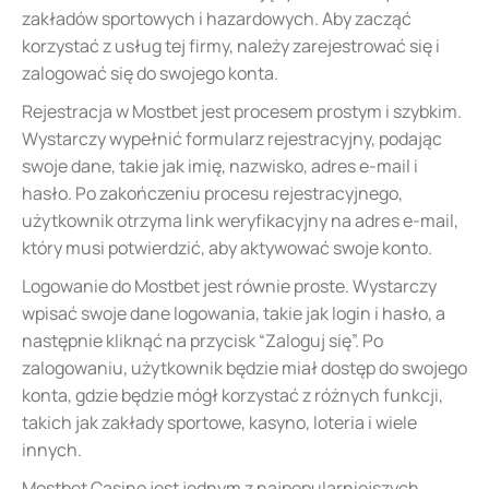
zakładów sportowych i hazardowych. Aby zacząć
korzystać z usług tej firmy, należy zarejestrować się i
zalogować się do swojego konta.
Rejestracja w Mostbet jest procesem prostym i szybkim.
Wystarczy wypełnić formularz rejestracyjny, podając
swoje dane, takie jak imię, nazwisko, adres e-mail i
hasło. Po zakończeniu procesu rejestracyjnego,
użytkownik otrzyma link weryfikacyjny na adres e-mail,
który musi potwierdzić, aby aktywować swoje konto.
Logowanie do Mostbet jest równie proste. Wystarczy
wpisać swoje dane logowania, takie jak login i hasło, a
następnie kliknąć na przycisk “Zaloguj się”. Po
zalogowaniu, użytkownik będzie miał dostęp do swojego
konta, gdzie będzie mógł korzystać z różnych funkcji,
takich jak zakłady sportowe, kasyno, loteria i wiele
innych.
Mostbet Casino jest jednym z najpopularniejszych