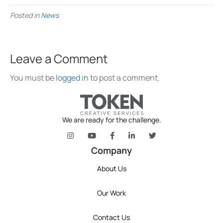
Posted in
News
Leave a Comment
You must be
logged in
to post a comment.
We are ready for the challenge.
token's company social media link to Instagram
token's company social media link to YouT
token's company social media link 
token's company social media l
token's company social 
Company
About Us
Our Work
Contact Us