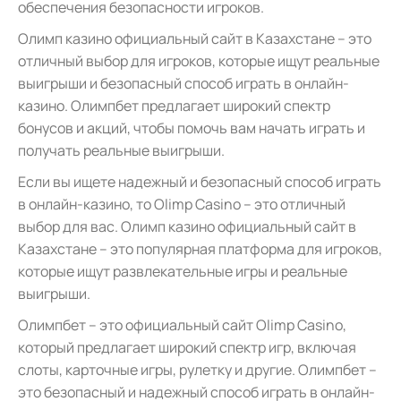
обеспечения безопасности игроков.
Олимп казино официальный сайт в Казахстане – это
отличный выбор для игроков, которые ищут реальные
выигрыши и безопасный способ играть в онлайн-
казино. Олимпбет предлагает широкий спектр
бонусов и акций, чтобы помочь вам начать играть и
получать реальные выигрыши.
Если вы ищете надежный и безопасный способ играть
в онлайн-казино, то Olimp Casino – это отличный
выбор для вас. Олимп казино официальный сайт в
Казахстане – это популярная платформа для игроков,
которые ищут развлекательные игры и реальные
выигрыши.
Олимпбет – это официальный сайт Olimp Casino,
который предлагает широкий спектр игр, включая
слоты, карточные игры, рулетку и другие. Олимпбет –
это безопасный и надежный способ играть в онлайн-