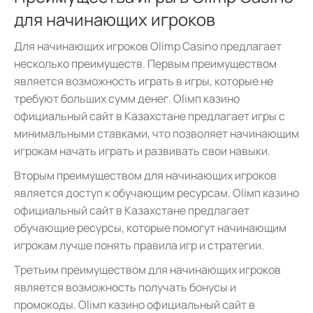
для начинающих игроков
Для начинающих игроков Olimp Casino предлагает
несколько преимуществ. Первым преимуществом
является возможность играть в игры, которые не
требуют больших сумм денег. Oliмп казино
официальный сайт в Казахстане предлагает игры с
минимальными ставками, что позволяет начинающим
игрокам начать играть и развивать свои навыки.
Вторым преимуществом для начинающих игроков
является доступ к обучающим ресурсам. Oliмп казино
официальный сайт в Казахстане предлагает
обучающие ресурсы, которые помогут начинающим
игрокам лучше понять правила игр и стратегии.
Третьим преимуществом для начинающих игроков
является возможность получать бонусы и
промокоды. Oliмп казино официальный сайт в