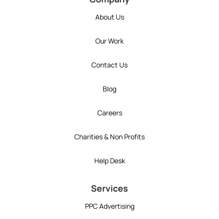
About Us
Our Work
Contact Us
Blog
Careers
Charities & Non Profits
Help Desk
Services
PPC Advertising