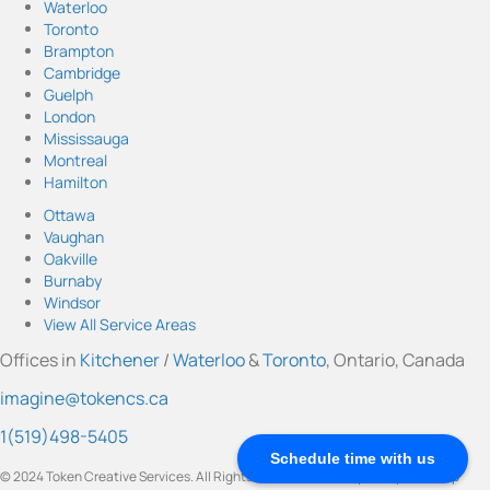
Waterloo
a
a
a
a
a
Toronto
l
l
l
l
l
Brampton
i
i
i
i
i
Cambridge
n
n
n
n
n
Guelph
k
k
k
k
k
London
t
t
t
t
t
Mississauga
o
o
o
o
o
Montreal
I
Y
F
L
T
Hamilton
n
o
a
i
w
s
u
c
n
i
Ottawa
t
T
e
k
t
Vaughan
a
u
b
e
t
Oakville
g
b
o
d
e
Burnaby
r
e
o
I
r
Windsor
a
k
n
View All Service Areas
m
Offices in
Kitchener
/
Waterloo
&
Toronto
, Ontario, Canada
imagine@tokencs.ca
1(519)498-5405
Schedule time with us
© 2024 Token Creative Services. All Rights Reserved |
Privacy Policy
|
Sitemap