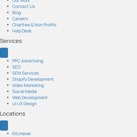
Our Work
a
a
a
a
a
Contact Us
n
n
n
n
n
Blog
y
y
y
y
y
Careers
s
s
s
s
s
Charities & Non Profits
o
o
o
o
o
Help Desk
c
c
c
c
c
i
i
i
i
i
Services
a
a
a
a
a
l
l
l
l
l
m
m
m
m
m
PPC Advertising
e
e
e
e
e
SEO
d
d
d
d
d
SEM Services
i
i
i
i
i
Shopify Development
a
a
a
a
a
Video Marketing
l
l
l
l
l
Social Media
i
i
i
i
i
Web Development
n
n
n
n
n
UI UX Design
k
k
k
k
k
t
t
t
t
t
Locations
o
o
o
o
o
I
Y
F
L
T
n
o
a
i
w
Kitchener
s
u
c
n
i