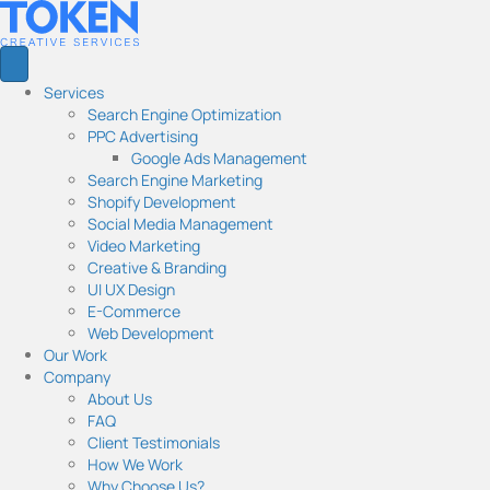
Services
Search Engine Optimization
PPC Advertising
Google Ads Management
Search Engine Marketing
Shopify Development
Social Media Management
Video Marketing
Creative & Branding
UI UX Design
E-Commerce
Web Development
Our Work
Company
About Us
FAQ
Client Testimonials
How We Work
Why Choose Us?