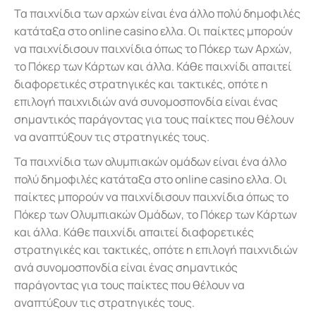
Τα παιχνίδια των αρχών είναι ένα άλλο πολύ δημοφιλές
κατάταξα στο online casino ελλα. Οι παίκτες μπορούν
να παιχνίδισουν παιχνίδια όπως το Πόκερ των Αρχών,
το Πόκερ των Κάρτων και άλλα. Κάθε παιχνίδι απαιτεί
διαφορετικές στρατηγικές και τακτικές, οπότε η
επιλογή παιχνιδιών ανά συνομοσπονδία είναι ένας
σημαντικός παράγοντας για τους παίκτες που θέλουν
να αναπτύξουν τις στρατηγικές τους.
Τα παιχνίδια των ολυμπιακών ομάδων είναι ένα άλλο
πολύ δημοφιλές κατάταξα στο online casino ελλα. Οι
παίκτες μπορούν να παιχνίδισουν παιχνίδια όπως το
Πόκερ των Ολυμπιακών Ομάδων, το Πόκερ των Κάρτων
και άλλα. Κάθε παιχνίδι απαιτεί διαφορετικές
στρατηγικές και τακτικές, οπότε η επιλογή παιχνιδιών
ανά συνομοσπονδία είναι ένας σημαντικός
παράγοντας για τους παίκτες που θέλουν να
αναπτύξουν τις στρατηγικές τους.