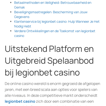
Betaalmethoden en Veiligheid: Betrouwbaarheid en
Gemak
Beveiligingsmaatregelen: Bescherming van Jouw
Gegevens
Klantenservice bij legionbet casino: Hulp Wanneer Je Het
Nodig Hebt
Verdere Ontwikkelingen en de Toekomst van legionbet
casino
Uitstekend Platform en
Uitgebreid Spelaanbod
bij legionbet casino
De online casino wereld is enorm gegroeid de afgelopen
jaren, met een breed scala aan opties voor spelers van
alle niveaus. In deze competitieve markt onderscheidt
legionbet casino
zich door een combinatie van een