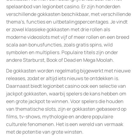
spelaanbod van legionbet casino. Er zijn honderden
verschillende gokkasten beschikbaar, met verschillende
thema’s, functies en uitbetalingspercentages. Je vindt
er zowel klassieke gokkasten met drie rollen als
moderne videoslots met vijf of meer rollen en een breed
scala aan bonusfuncties, zoals gratis spins, wild
symbolen en multipliers. Populaire titels zijn onder
andere Starburst, Book of Dead en Mega Moolah.
De gokkasten worden regelmatig bijgewerkt met nieuwe
releases, zodat er altijd iets nieuws te ontdekken is.
Daarnaast biedt legionbet casino ook een selectie van
jackpot gokkasten, waarbij spelers de kans hebben om
een grote jackpot te winnen. Voor spelers die houden
van thematische slots, zijn er gokkasten gebaseerd op
films, tv-shows, mythologie en andere populaire
culturele fenomenen. Het is een wereld van vermaak
met de potentie van grote winsten.