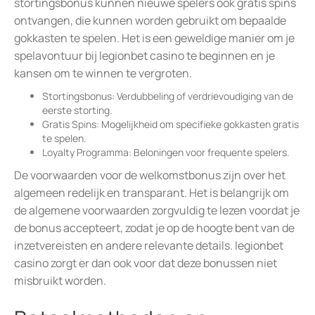
stortingsbonus kunnen nieuwe spelers ook gratis spins
ontvangen, die kunnen worden gebruikt om bepaalde
gokkasten te spelen. Het is een geweldige manier om je
spelavontuur bij legionbet casino te beginnen en je
kansen om te winnen te vergroten.
Stortingsbonus: Verdubbeling of verdrievoudiging van de
eerste storting.
Gratis Spins: Mogelijkheid om specifieke gokkasten gratis
te spelen.
Loyalty Programma: Beloningen voor frequente spelers.
De voorwaarden voor de welkomstbonus zijn over het
algemeen redelijk en transparant. Het is belangrijk om
de algemene voorwaarden zorgvuldig te lezen voordat je
de bonus accepteert, zodat je op de hoogte bent van de
inzetvereisten en andere relevante details. legionbet
casino zorgt er dan ook voor dat deze bonussen niet
misbruikt worden.