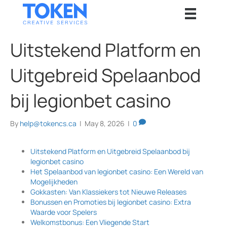
Uitstekend Platform en
Uitgebreid Spelaanbod
bij legionbet casino
By
help@tokencs.ca
|
May 8, 2026
|
0
Uitstekend Platform en Uitgebreid Spelaanbod bij
legionbet casino
Het Spelaanbod van legionbet casino: Een Wereld van
Mogelijkheden
Gokkasten: Van Klassiekers tot Nieuwe Releases
Bonussen en Promoties bij legionbet casino: Extra
Waarde voor Spelers
Welkomstbonus: Een Vliegende Start