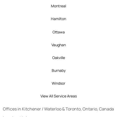
Montreal
Hamilton
Ottawa
Vaughan
Oakville
Burnaby
Windsor
View All Service Areas
Offices in
Kitchener
/
Waterloo
&
Toronto
, Ontario, Canada