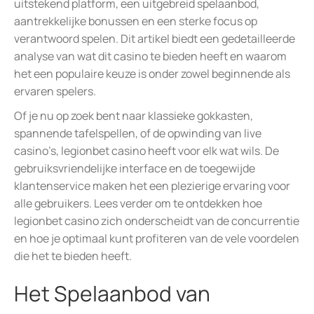
uitstekend platform, een uitgebreid spelaanbod,
aantrekkelijke bonussen en een sterke focus op
verantwoord spelen. Dit artikel biedt een gedetailleerde
analyse van wat dit casino te bieden heeft en waarom
het een populaire keuze is onder zowel beginnende als
ervaren spelers.
Of je nu op zoek bent naar klassieke gokkasten,
spannende tafelspellen, of de opwinding van live
casino’s, legionbet casino heeft voor elk wat wils. De
gebruiksvriendelijke interface en de toegewijde
klantenservice maken het een plezierige ervaring voor
alle gebruikers. Lees verder om te ontdekken hoe
legionbet casino zich onderscheidt van de concurrentie
en hoe je optimaal kunt profiteren van de vele voordelen
die het te bieden heeft.
Het Spelaanbod van