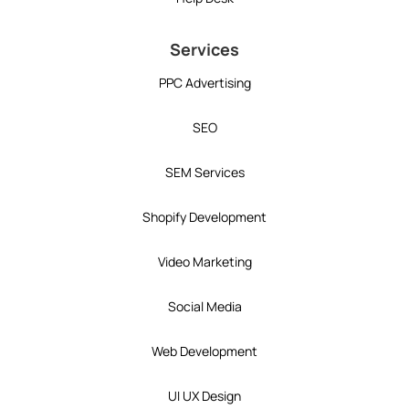
Services
PPC Advertising
SEO
SEM Services
Shopify Development
Video Marketing
Social Media
Web Development
UI UX Design