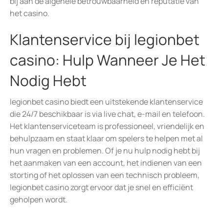
bij aan de algehele betrouwbaarheid en reputatie van
het casino.
Klantenservice bij legionbet
casino: Hulp Wanneer Je Het
Nodig Hebt
legionbet casino biedt een uitstekende klantenservice
die 24/7 beschikbaar is via live chat, e-mail en telefoon.
Het klantenserviceteam is professioneel, vriendelijk en
behulpzaam en staat klaar om spelers te helpen met al
hun vragen en problemen. Of je nu hulp nodig hebt bij
het aanmaken van een account, het indienen van een
storting of het oplossen van een technisch probleem,
legionbet casino zorgt ervoor dat je snel en efficiënt
geholpen wordt.