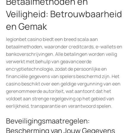
Betaalmethoden en
Veiligheid: Betrouwbaarheid
en Gemak
legionbet casino biedt een breed scala aan
betaalmethoden, waaronder creditcards, e-wallets en
bankoverschrijvingen. Alle betalingen worden veilig
verwerkt met behulp van geavanceerde
encryptietechnologie, zodat de persoonlijke en
financiële gegevens van spelers beschermd zijn. Het
casino beschikt over een geldige vergunning van een
gerenommeerde autoriteit, wat aantoont dat het
voldoet aan strenge regelgeving op het gebied van
eerlijkheid, transparantie en verantwoord spelen.
Beveiligingsmaatregelen:
Bescherming van Jouw Gegevens