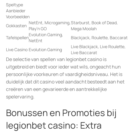
Speltype
Aanbieder
Voorbeelden
NetEnt, Microgaming,
Starburst, Book of Dead,
Gokkasten
Play’n GO
Mega Moolah
Evolution Gaming,
Tafelspellen
Blackjack, Roulette, Baccarat
NetEnt
Live Blackjack, Live Roulette,
Live Casino
Evolution Gaming
Live Baccarat
De selectie van spellen van legionbet casino is
uitgebreid en biedt voor ieder wat wils, ongeacht hun
persoonlijke voorkeuren of vaardigheidsniveau. Het is
duidelijk dat dit casino veel aandacht besteedt aan het
creëren van een gevarieerde en aantrekkelijke
spelervaring.
Bonussen en Promoties bij
legionbet casino: Extra