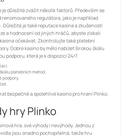
o je důležité zvážit několik faktorů. Především se
od renomovaného regulátora, jako je například
. Důležitá je také reputace kasina a zkušenosti
ze a hodnocení od jiných hráčů, abyste získali
asina očekávat. Zkontrolujte také platební
ry. Dobré kasino by mělo nabízet širokou škálu
u podporu, která je k dispozici 24/7.
tací.
u škálu platebních metod.
é podpory.
čet.
t bezpečné a spolehlivé kasino pro hraní Plinko.
y hry Plinko
asinová hra, své výhody i nevýhody. Jednou z
avidla jsou snadno pochopitelná, takže hru