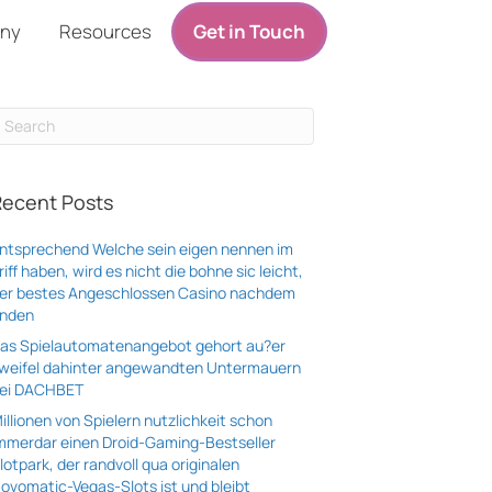
ny
Resources
Get in Touch
Recent Posts
ntsprechend Welche sein eigen nennen im
riff haben, wird es nicht die bohne sic leicht,
er bestes Angeschlossen Casino nachdem
inden
as Spielautomatenangebot gehort au?er
weifel dahinter angewandten Untermauern
ei DACHBET
illionen von Spielern nutzlichkeit schon
mmerdar einen Droid-Gaming-Bestseller
lotpark, der randvoll qua originalen
ovomatic-Vegas-Slots ist und bleibt