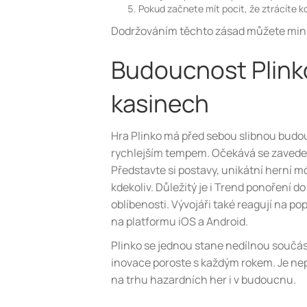
Pokud začnete mít pocit, že ztrácíte k
Dodržováním těchto zásad můžete minima
Budoucnost Plinko
kasinech
Hra Plinko má před sebou slibnou budou
rychlejším tempem. Očekává se zavedení
Představte si postavy, unikátní herní m
kdekoliv. Důležitý je i Trend ponoření do
oblíbenosti. Vývojáři také reagují na po
na platformu iOS a Android.
Plinko se jednou stane nedílnou součást
inovace poroste s každým rokem. Je ne
na trhu hazardních her i v budoucnu.