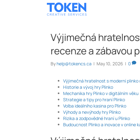
Výjimečná hratelnos
recenze a zábavou 
By
help@tokencs.ca
|
May 10, 2026
|
0
Výjimečná hratelnost s moderní plinko
Historie a vývoj hry Plinko
Mechanika hry Plinko v digitálním věku
Strategie a tipy pro hraní Plinko
Volba ideálního kasina pro Plinko
Výhody a nevýhody hry Plinko
Rizika a zodpovědné hraní u Plinko
Budoucnost Plinko a inovace v online 