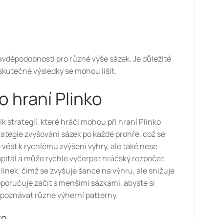
ravděpodobnosti pro různé výše sázek. Je důležité
 skutečné výsledky se mohou lišit.
o hraní Plinko
k strategií, které hráči mohou při hraní Plinko
trategie zvyšování sázek po každé prohře, což se
vést k rychlému zvýšení výhry, ale také nese
apitál a může rychle vyčerpat hráčský rozpočet.
e linek, čímž se zvyšuje šance na výhru, ale snižuje
poručuje začít s menšími sázkami, abyste si
zpoznávat různé výherní patterny.
ko