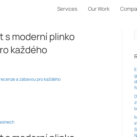
Services
Our Work
Compa
t s moderní plinko
pro každého
E
g
 recenze a zábavou pro každého
d
f
D
z
b
M
kasinech
i
S
N