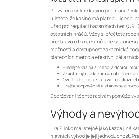
Při výběru online kasina pro hraní Plink
ujistěte, že kasino má platnou licenci 
Úřad pro regulaci hazardních her (URH)
ostatních hráčů. Vždy si přečtěte recen
představu o tom, co můžete od daného k
možnosti a dostupnost zákaznické podpo
platebních metod a efektivní zákaznicko
Hledejte kasina s licencí a dobrou repu
Zkontrolujte, zda kasino nabízí široko
Ověřte dostupnost a kvalitu zákaznick
Hrejte zodpovědně a stanovte si rozpo
Dodržování těchto rad vám pomůže vybra
Výhody a nevýhod
Hra Plinko má, stejně jako každá jiná k
hlavních výhod je její jednoduchost. Pr